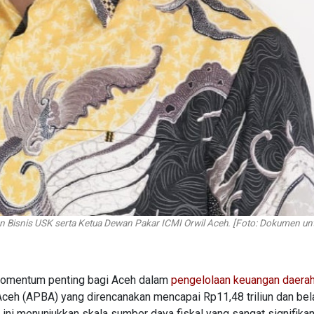
dan Bisnis USK serta Ketua Dewan Pakar ICMI Orwil Aceh. [Foto: Dokumen un
momentum penting bagi Aceh dalam
pengelolaan keuangan daera
ceh (APBA) yang direncanakan mencapai Rp11,48 triliun dan bel
 ini menunjukkan skala sumber daya fiskal yang sangat signifikan