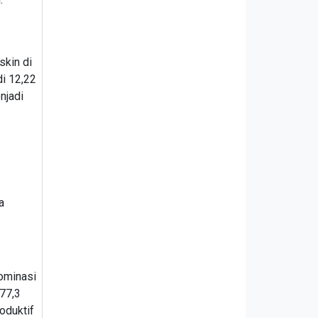
skin di
i 12,22
njadi
a
ominasi
 77,3
oduktif