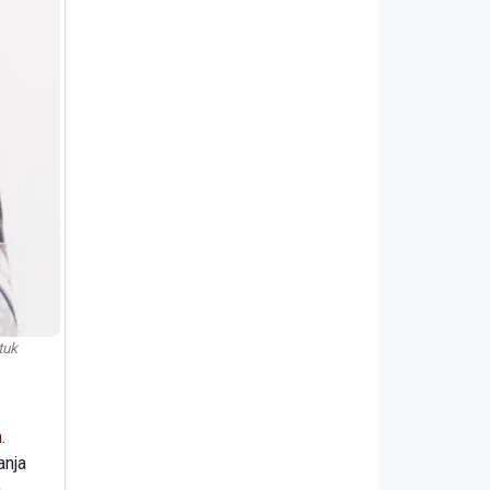
tuk
h
.
anja
.