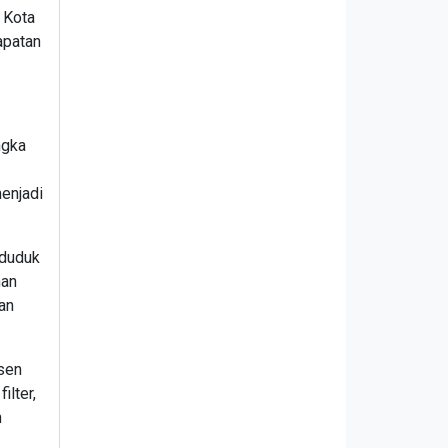
n Kota
apatan
ngka
menjadi
nduduk
nan
an
rsen
ilter,
n