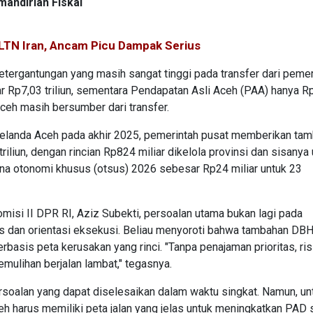
andirian Fiskal
PLTN Iran, Ancam Picu Dampak Serius
tergantungan yang masih sangat tinggi pada transfer dari pemer
r Rp7,03 triliun, sementara Pendapatan Asli Aceh (PAA) hanya R
 Aceh masih bersumber dari transfer.
landa Aceh pada akhir 2025, pemerintah pusat memberikan ta
liun, dengan rincian Rp824 miliar dikelola provinsi dan sisanya 
dana otonomi khusus (otsus) 2026 sebesar Rp24 miliar untuk 23
isi II DPR RI, Aziz Subekti, persoalan utama bukan lagi pada
as dan orientasi eksekusi. Beliau menyoroti bahwa tambahan DB
basis peta kerusakan yang rinci. "Tanpa penajaman prioritas, ris
mulihan berjalan lambat," tegasnya.
rsoalan yang dapat diselesaikan dalam waktu singkat. Namun, un
ceh harus memiliki peta jalan yang jelas untuk meningkatkan PAD 