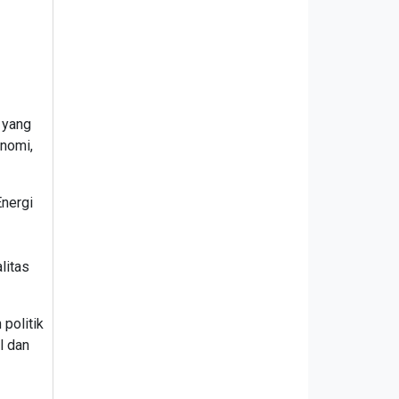
 yang
onomi,
nergi
litas
politik
l dan