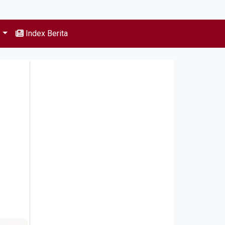
s
Index Berita