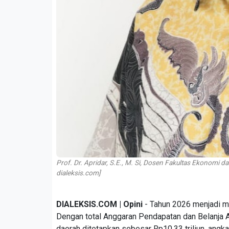
Prof. Dr. Apridar, S.E., M. Si, Dosen Fakultas Ekonomi 
dialeksis.com]
DIALEKSIS.COM | Opini
- Tahun 2026 menjadi 
Dengan total Anggaran Pendapatan dan Belanja A
daerah ditetapkan sebesar Rp10,33 triliun, angka