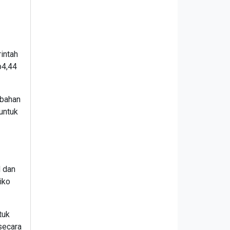
intah
p4,44
mbahan
untuk
H dan
iko
tuk
secara