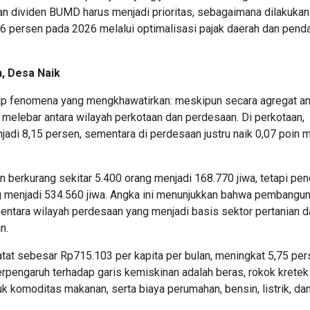
, dan dividen BUMD harus menjadi prioritas, sebagaimana dilakuka
 persen pada 2026 melalui optimalisasi pajak daerah dan pend
, Desa Naik
 fenomena yang mengkhawatirkan: meskipun secara agregat a
melebar antara wilayah perkotaan dan perdesaan. Di perkotaan,
adi 8,15 persen, sementara di perdesaan justru naik 0,07 poin 
 berkurang sekitar 5.400 orang menjadi 168.770 jiwa, tetapi pe
g menjadi 534.560 jiwa. Angka ini menunjukkan bahwa pembangu
entara wilayah perdesaan yang menjadi basis sektor pertanian d
n.
tat sebesar Rp715.103 per kapita per bulan, meningkat 5,75 pe
pengaruh terhadap garis kemiskinan adalah beras, rokok kretek f
k komoditas makanan, serta biaya perumahan, bensin, listrik, da