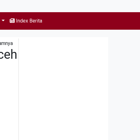
s
Index Berita
lamnya
ceh