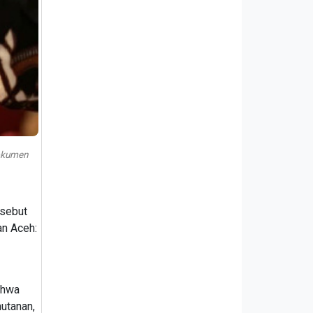
dokumen
isebut
an Aceh:
ahwa
hutanan,