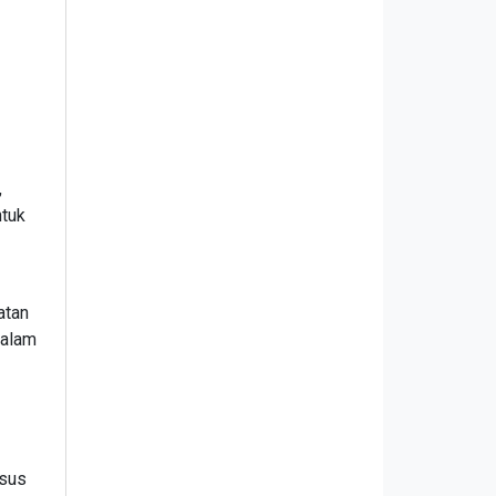
,
ntuk
atan
dalam
usus