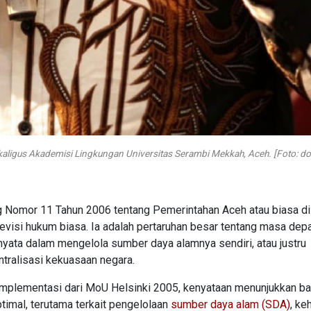
an sekaligus Akademisi Lingkungan Universitas Serambi Mekkah, Aceh. [Foto: 
 Nomor 11 Tahun 2006 tentang Pemerintahan Aceh atau biasa d
evisi hukum biasa. Ia adalah pertaruhan besar tentang masa dep
yata dalam mengelola sumber daya alamnya sendiri, atau justru
ntralisasi kekuasaan negara.
implementasi dari MoU Helsinki 2005, kenyataan menunjukkan b
timal, terutama terkait pengelolaan
sumber daya alam (SDA)
, ke