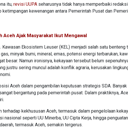
na itu,
revisi UUPA
seharusnya tidak hanya memperbaiki redaksi 
ap ketimpangan kewenangan antara Pemerintah Pusat dan Pemeri
ah Aceh Ajak Masyarakat Ikut Mengawal
. Kawasan Ekosistem Leuser (KEL) menjadi salah satu benteng t
n gas, minyak bumi, mineral, emas, potensi energi terbarukan, ka
gat besar. Namun ironisnya, kekayaan tersebut belum sepenuhny
g justru sering muncul adalah konflik agraria, kerusakan lingkun
onomi.
sisi Aceh dalam pengambilan keputusan strategis SDA. Banyak 
sangat bergantung pada pemerintah pusat. Dalam praktiknya, Ac
i.
 terhadap kekhususan Aceh, termasuk dalam pengelolaan keka
si nasional seperti UU Minerba, UU Cipta Kerja, hingga penguatan
 daerah, termasuk Aceh, semakin tergerus.