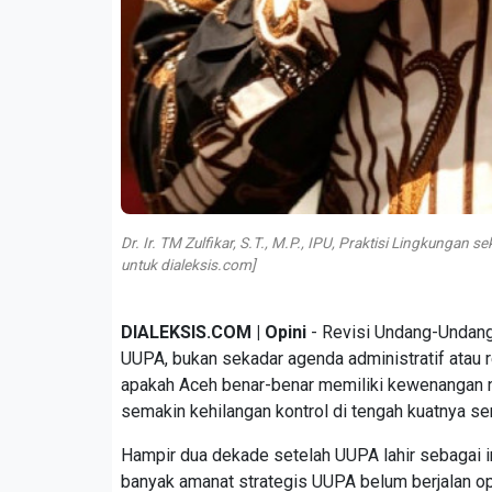
Dr. Ir. TM Zulfikar, S.T., M.P., IPU, Praktisi Lingkung
untuk dialeksis.com]
DIALEKSIS.COM | Opini
- Revisi Undang-Undang
UUPA, bukan sekadar agenda administratif atau r
apakah Aceh benar-benar memiliki kewenangan n
semakin kehilangan kontrol di tengah kuatnya se
Hampir dua dekade setelah UUPA lahir sebagai 
banyak amanat strategis UUPA belum berjalan op