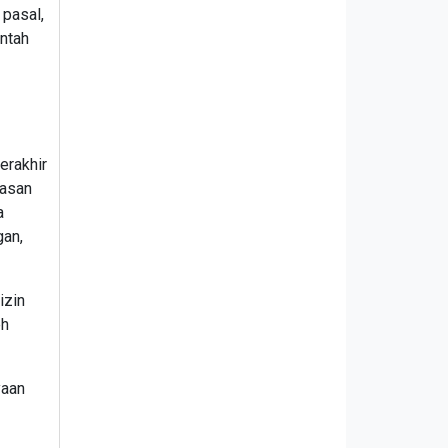
pasal,
ntah
erakhir
wasan
a
gan,
izin
eh
yaan