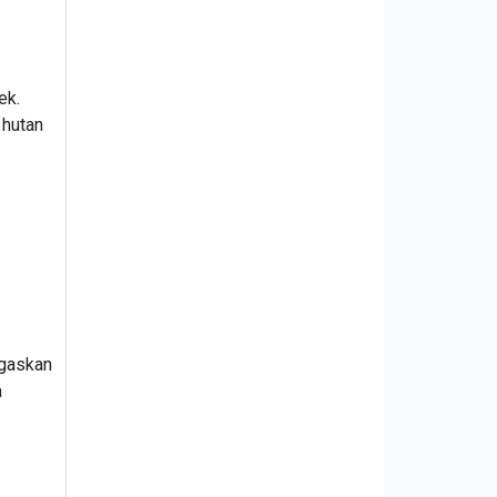
ek.
 hutan
egaskan
a