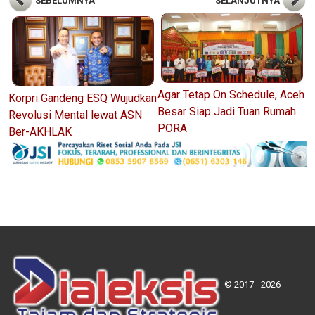
SEBELUMNYA
SELANJUTNYA
Agar Tetap On Schedule, Aceh
Korpri Gandeng ESQ Wujudkan
Besar Siap Jadi Tuan Rumah
Revolusi Mental lewat ASN
PORA
Ber-AKHLAK
© 2017 - 2026