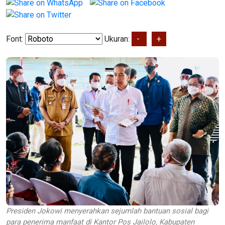
Font:
Ukuran:
-
+
Presiden Jokowi menyerahkan sejumlah bantuan sosial bagi
para penerima manfaat di Kantor Pos Jailolo, Kabupaten