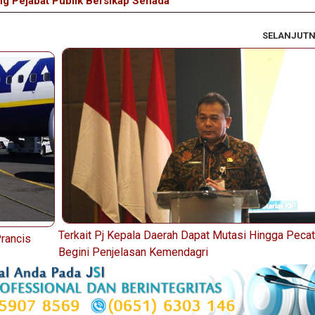
g Pejabat Publik Bersikap Senada
SELANJUT
Terkait Pj Kepala Daerah Dapat Mutasi Hingga Peca
rancis
Begini Penjelasan Kemendagri