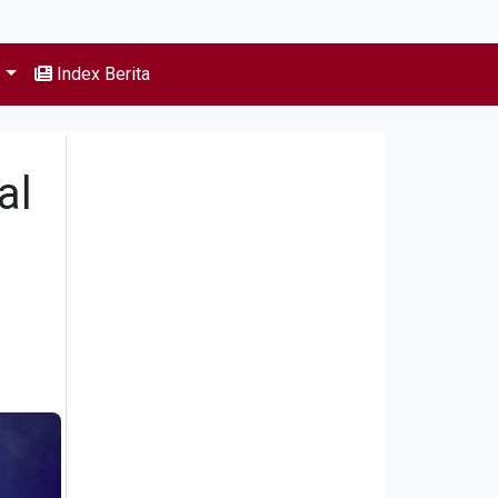
s
Index Berita
al