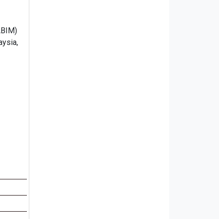
ABIM)
aysia,