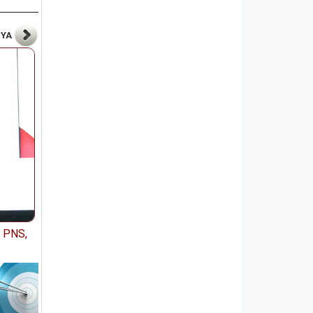
NYA
t PNS,