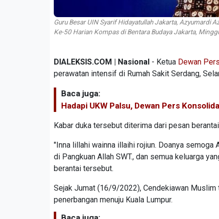
Guru Besar UIN Syarif Hidayatullah Jakarta, Azyumardi
Ke-50 Harian Kompas di Bentara Budaya Jakarta, Mingg
DIALEKSIS.COM | Nasional
- Ketua
Dewan Per
perawatan intensif di Rumah Sakit Serdang, Sela
Baca juga:
Hadapi UKW Palsu, Dewan Pers Konsolida
Kabar duka tersebut diterima dari pesan beranta
"Inna lillahi wainna illaihi rojiun. Doanya semog
di Pangkuan Allah SWT., dan semua keluarga yang
berantai tersebut.
Sejak Jumat (16/9/2022), Cendekiawan Muslim 
penerbangan menuju Kuala Lumpur.
Baca juga: