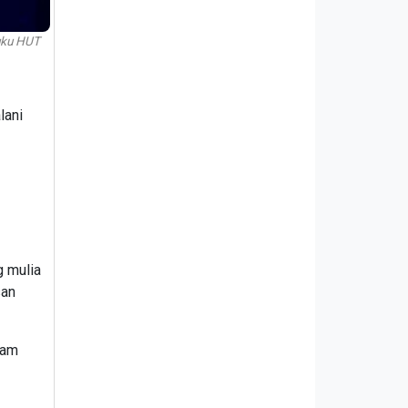
uku HUT
lani
g mulia
san
lam