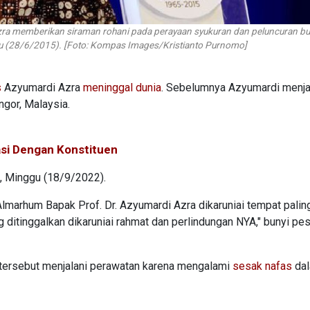
 Azra memberikan siraman rohani pada perayaan syukuran dan peluncuran b
u (28/6/2015). [Foto: Kompas Images/Kristianto Purnomo]
s
Azyumardi Azra
meninggal dunia
. Sebelumnya Azyumardi menja
ngor, Malaysia.
si Dengan Konstituen
i, Minggu (18/9/2022).
a Almarhum Bapak Prof. Dr. Azyumardi Azra dikaruniai tempat palin
 ditinggalkan dikaruniai rahmat dan perlindungan NYA," bunyi pe
tersebut menjalani perawatan karena mengalami
sesak nafas
da