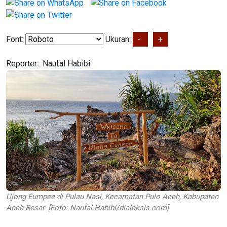
Font:
Ukuran:
-
+
Reporter :
Naufal Habibi
Ujong Eumpee di Pulau Nasi, Kecamatan Pulo Aceh, Kabupaten
Aceh Besar. [Foto: Naufal Habibi/dialeksis.com]