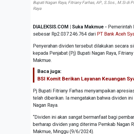
Bupati Nagan Raya, Fitriany Farhas, AP., S.Sos., M.Si
Raya
DIALEKSIS.COM | Suka Makmue -
Pemerintah 
sebesar Rp2.037.246.764 dari
PT Bank Aceh Sya
Penyerahan dividen tersebut dilakukan secara s
kepada Penjabat (Pj) Bupati Nagan Raya, Fitrian
Makmue.
Baca juga:
BSI Komit Berikan Layanan Keuangan Sy
Pj Bupati Fitriany Farhas menyampaikan apresias
telah diberikan. Ia mengatakan bahwa dividen i
Nagan Raya.
“Dividen ini akan sangat bermanfaat bagi pemba
berharap dividen yang diterima Pemkab Nagan Ray
Makmue, Minggu (9/6/2024).