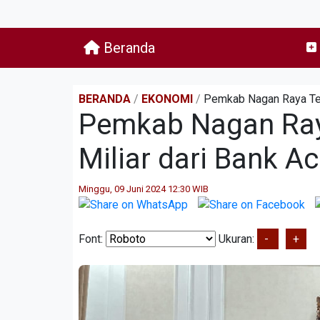
Beranda
BERANDA
/
EKONOMI
/
Pemkab Nagan Raya Ter
Pemkab Nagan Ray
Miliar dari Bank A
Minggu, 09 Juni 2024 12:30 WIB
Font:
Ukuran:
-
+