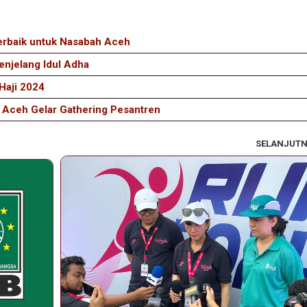
erbaik untuk Nasabah Aceh
njelang Idul Adha
Haji 2024
Aceh Gelar Gathering Pesantren
SELANJUT