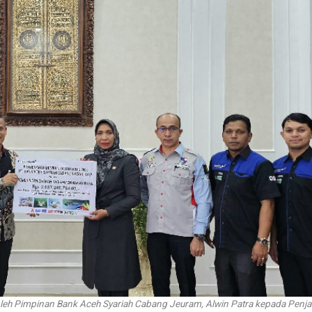
oleh Pimpinan Bank Aceh Syariah Cabang Jeuram, Alwin Patra kepada Penjab