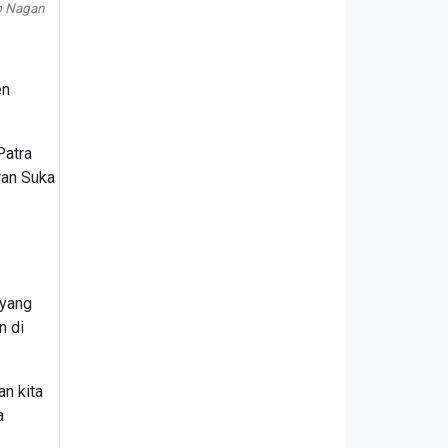
ab Nagan
en
Patra
ran Suka
 yang
n di
n kita
a