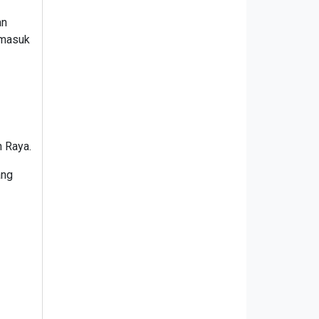
an
rmasuk
 Raya.
ang