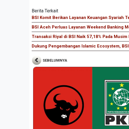
Berita Terkait
BSI Komit Berikan Layanan Keuangan Syariah T
BSI Aceh Perluas Layanan Weekend Banking Me
Transaksi Riyal di BSI Naik 57,18% Pada Musim 
Dukung Pengembangan Islamic Ecosystem, BSI 
SEBELUMNYA