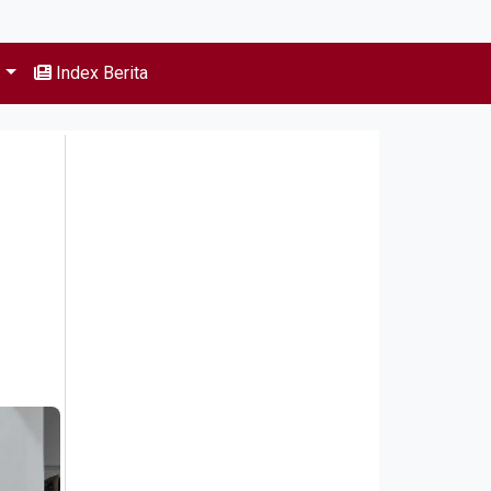
s
Index Berita