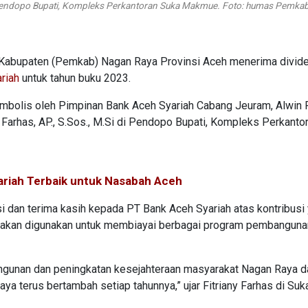
 di Pendopo Bupati, Kompleks Perkantoran Suka Makmue. Foto: humas Pemk
Kabupaten (Pemkab) Nagan Raya Provinsi Aceh menerima divid
riah
untuk tahun buku 2023.
imbolis oleh Pimpinan Bank Aceh Syariah Cabang Jeuram, Alwin 
y Farhas, AP., S.Sos., M.Si di Pendopo Bupati, Kompleks Perkanto
ariah Terbaik untuk Nasabah Aceh
i dan terima kasih kepada PT Bank Aceh Syariah atas kontribusi
ni akan digunakan untuk membiayai berbagai program pembanguna
ngunan dan peningkatan kesejahteraan masyarakat Nagan Raya da
a terus bertambah setiap tahunnya,” ujar Fitriany Farhas di Suk