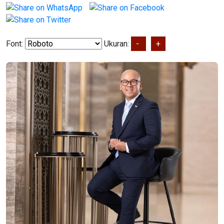
Font:
Ukuran:
-
+