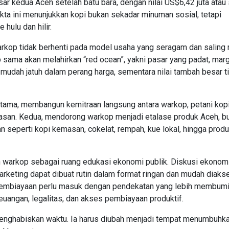
 kedua Aceh setelah batu bara, dengan nilai US$6,42 juta atau 
akta ini menunjukkan kopi bukan sekadar minuman sosial, tetapi
hulu dan hilir.
arkop tidak berhenti pada model usaha yang seragam dan saling 
sama akan melahirkan “red ocean”, yakni pasar yang padat, margi
l mudah jatuh dalam perang harga, sementara nilai tambah besar t
rtama, membangun kemitraan langsung antara warkop, petani kopi
kemasan. Kedua, mendorong warkop menjadi etalase produk Aceh, b
n seperti kopi kemasan, cokelat, rempah, kue lokal, hingga prod
 warkop sebagai ruang edukasi ekonomi publik. Diskusi ekonomi,
marketing dapat dibuat rutin dalam format ringan dan mudah diaks
embiayaan perlu masuk dengan pendekatan yang lebih membumi
angan, legalitas, dan akses pembiayaan produktif.
enghabiskan waktu. Ia harus diubah menjadi tempat menumbuhk