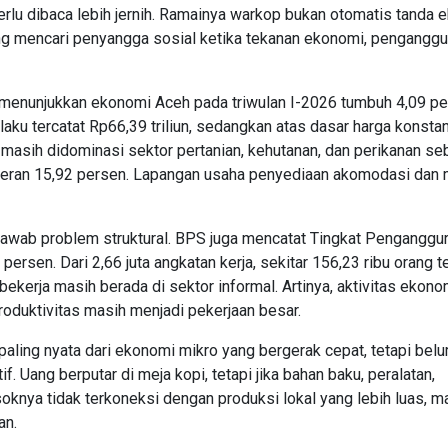
 perlu dibaca lebih jernih. Ramainya warkop bukan otomatis tanda
ng mencari penyangga sosial ketika tekanan ekonomi, penganggu
h menunjukkan ekonomi Aceh pada triwulan I-2026 tumbuh 4,09 p
aku tercatat Rp66,39 triliun, sedangkan atas dasar harga konsta
 masih didominasi sektor pertanian, kehutanan, dan perikanan se
ceran 15,92 persen. Lapangan usaha penyediaan akomodasi dan
wab problem struktural. BPS juga mencatat Tingkat Penganggu
rsen. Dari 2,66 juta angkatan kerja, sekitar 156,23 ribu orang t
ekerja masih berada di sektor informal. Artinya, aktivitas ekono
roduktivitas masih menjadi pekerjaan besar.
aling nyata dari ekonomi mikro yang bergerak cepat, tetapi belu
. Uang berputar di meja kopi, tetapi jika bahan baku, peralatan,
oknya tidak terkoneksi dengan produksi lokal yang lebih luas, m
an.