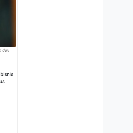
 dari
 bisnis
rus