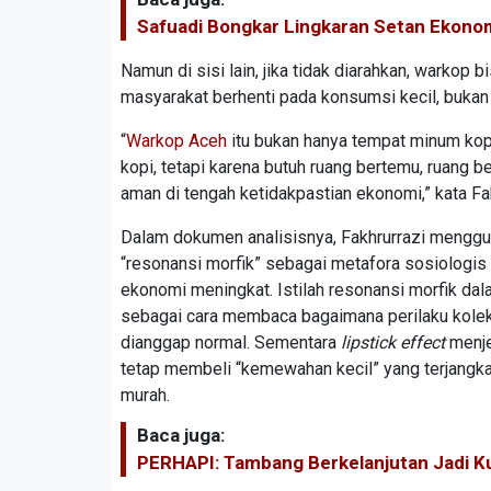
Safuadi Bongkar Lingkaran Setan Ekono
Namun di sisi lain, jika tidak diarahkan, warkop
masyarakat berhenti pada konsumsi kecil, bukan n
“
Warkop Aceh
itu bukan hanya tempat minum kopi
kopi, tetapi karena butuh ruang bertemu, ruang 
aman di tengah ketidakpastian ekonomi,” kata Fa
Dalam dokumen analisisnya, Fakhrurrazi mengg
“resonansi morfik” sebagai metafora sosiologis 
ekonomi meningkat. Istilah resonansi morfik dal
sebagai cara membaca bagaimana perilaku kolekti
dianggap normal. Sementara
lipstick effect
menje
tetap membeli “kemewahan kecil” yang terjangkau
murah.
Baca juga:
PERHAPI: Tambang Berkelanjutan Jadi 