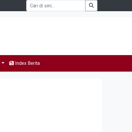
s
Index Berita