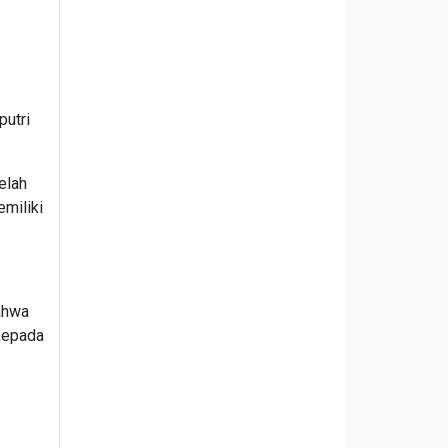
utri
elah
miliki
ahwa
 kepada