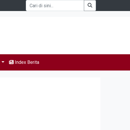
s
Index Berita