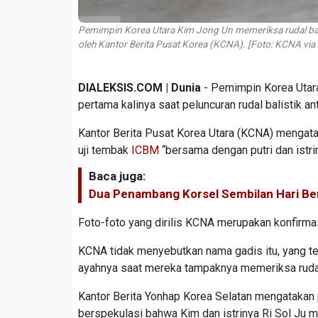
Pemimpin Korea Utara Kim Jong Un memeriksa rudal bali
oleh Kantor Berita Pusat Korea (KCNA). [Foto: KCNA via 
DIALEKSIS.COM | Dunia
- Pemimpin Korea Uta
pertama kalinya saat peluncuran rudal balistik a
Kantor Berita Pusat Korea Utara (KCNA) mengat
uji tembak
ICBM
“bersama dengan putri dan istrin
Baca juga:
Dua Penambang Korsel Sembilan Hari Be
Foto-foto yang dirilis KCNA merupakan konfirmas
KCNA tidak menyebutkan nama gadis itu, yang te
ayahnya saat mereka tampaknya memeriksa rudal
Kantor Berita Yonhap Korea Selatan mengatakan 
berspekulasi bahwa Kim dan istrinya Ri Sol Ju me