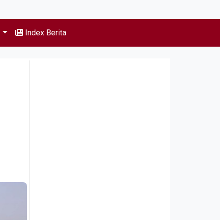
s
Index Berita