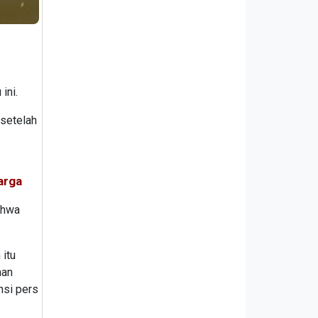
ini.
 setelah
arga
ahwa
itu
nan
nsi pers