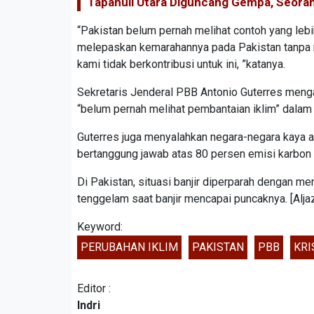
Tapanuli Utara Diguncang Gempa, Seora
“Pakistan belum pernah melihat contoh yang lebi
melepaskan kemarahannya pada Pakistan tanpa me
kami tidak berkontribusi untuk ini, ”katanya.
Sekretaris Jenderal PBB Antonio Guterres meng
“belum pernah melihat pembantaian iklim” dalam s
Guterres juga menyalahkan negara-negara kaya a
bertanggung jawab atas 80 persen emisi karbon s
Di Pakistan, situasi banjir diperparah dengan me
tenggelam saat banjir mencapai puncaknya. [Alja
Keyword:
PERUBAHAN IKLIM
PAKISTAN
PBB
KRI
Editor :
Indri