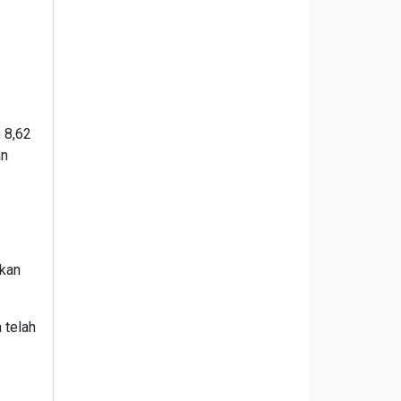
 8,62
an
hkan
 telah