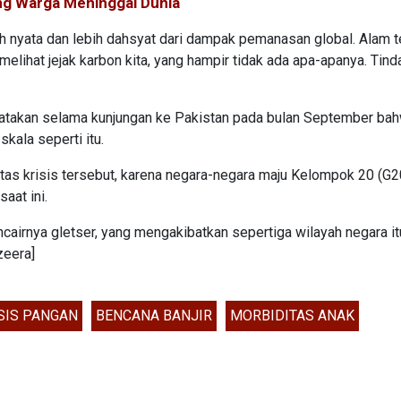
ng Warga Meninggal Dunia
h nyata dan lebih dahsyat dari dampak pemanasan global. Alam t
lihat jejak karbon kita, yang hampir tidak ada apa-apanya. Tind
atakan selama kunjungan ke Pakistan pada bulan September bah
kala seperti itu.
tas krisis tersebut, karena negara-negara maju Kelompok 20 (G2
aat ini.
ncairnya gletser, yang mengakibatkan sepertiga wilayah negara it
zeera]
SIS PANGAN
BENCANA BANJIR
MORBIDITAS ANAK