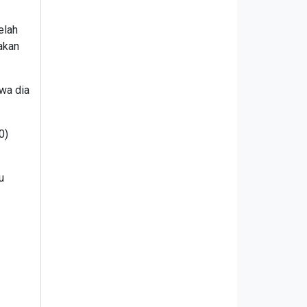
elah
akan
wa dia
0)
u