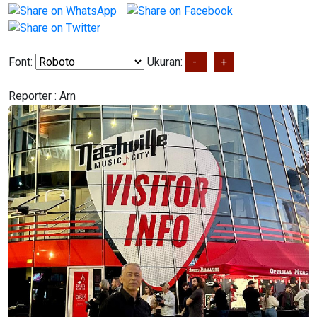
Font:
Ukuran:
-
+
Reporter :
Arn