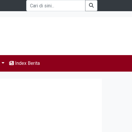
s
Index Berita