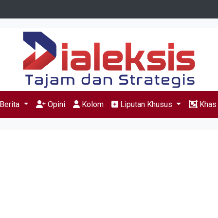
Berita
Opini
Kolom
Liputan Khusus
Kha