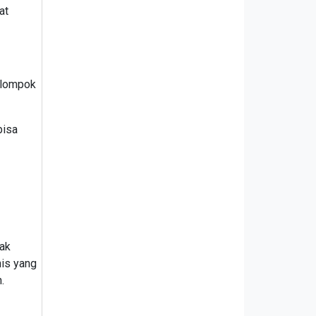
at
elompok
bisa
yak
nis yang
n.