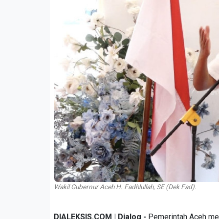
Wakil Gubernur Aceh H. Fadhlullah, SE (Dek Fad).
DIALEKSIS.COM | Dialog -
Pemerintah Aceh men