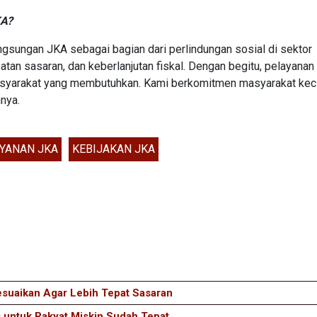
KA?
sungan JKA sebagai bagian dari perlindungan sosial di sektor
patan sasaran, dan keberlanjutan fiskal. Dengan begitu, pelayanan
masyarakat yang membutuhkan. Kami berkomitmen masyarakat keci
nya.
YANAN JKA
KEBIJAKAN JKA
suaikan Agar Lebih Tepat Sasaran
 untuk Rakyat Miskin Sudah Tepat