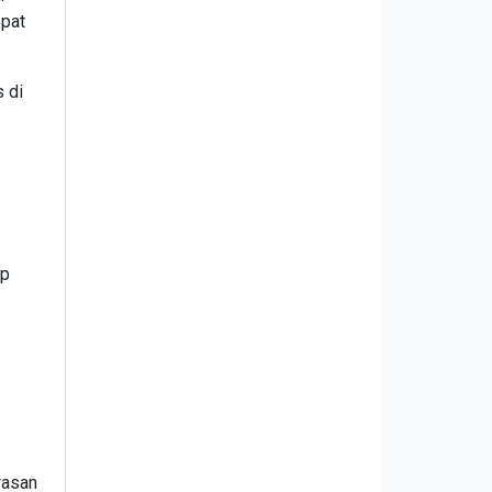
epat
 di
ap
rasan