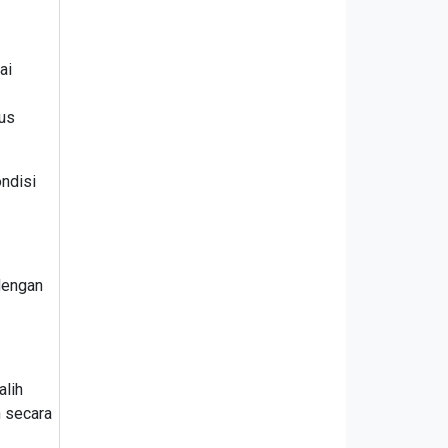
ai
rus
ndisi
dengan
alih
n secara