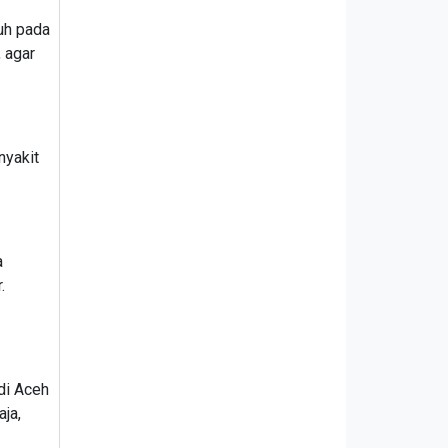
uh pada
, agar
nyakit
a
.
 di Aceh
ja,