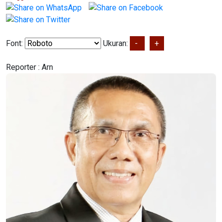
Font:
Ukuran:
-
+
Reporter :
Arn