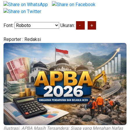
Font:
Ukuran:
-
+
Reporter :
Redaksi
Ilustrasi. APBA Masih Tersandera: Siapa yang Menahan Nafas