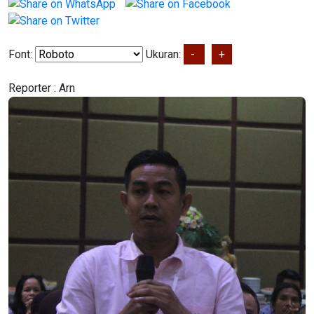
Font:
Ukuran:
-
+
Reporter :
Arn