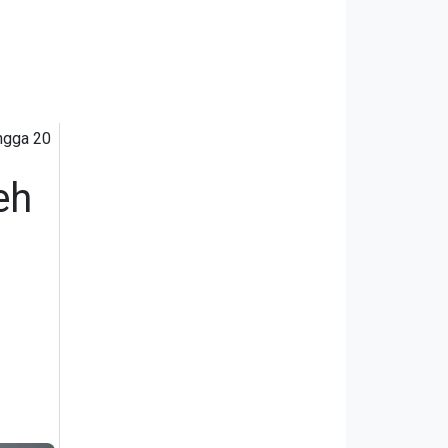
ngga 20
eh