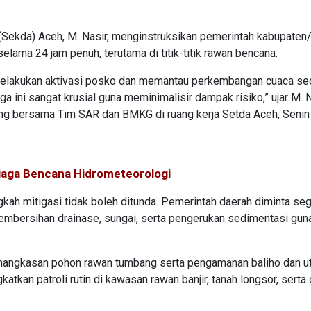
(Sekda) Aceh, M. Nasir, menginstruksikan pemerintah kabupaten
lama 24 jam penuh, terutama di titik-titik rawan bencana.
elakukan aktivasi posko dan memantau perkembangan cuaca se
ini sangat krusial guna meminimalisir dampak risiko,” ujar M. 
ng bersama Tim SAR dan BMKG di ruang kerja Setda Aceh, Senin
iaga Bencana Hidrometeorologi
ah mitigasi tidak boleh ditunda. Pemerintah daerah diminta se
 pembersihan drainase, sungai, serta pengerukan sedimentasi gun
mangkasan pohon rawan tumbang serta pengamanan baliho dan uti
atkan patroli rutin di kawasan rawan banjir, tanah longsor, serta