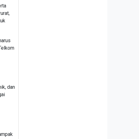
rta
urat,
tuk
harus
 Telkom
ik, dan
gai
dampak