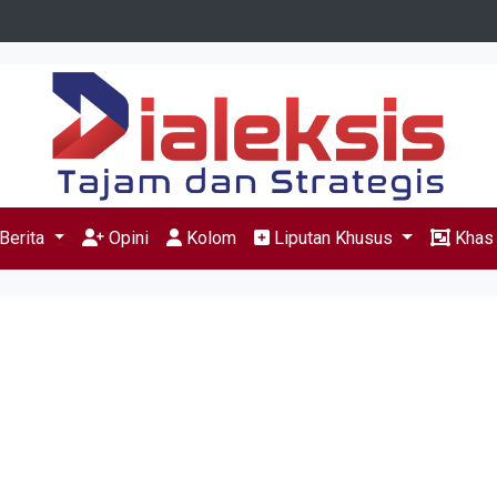
Berita
Opini
Kolom
Liputan Khusus
Kha