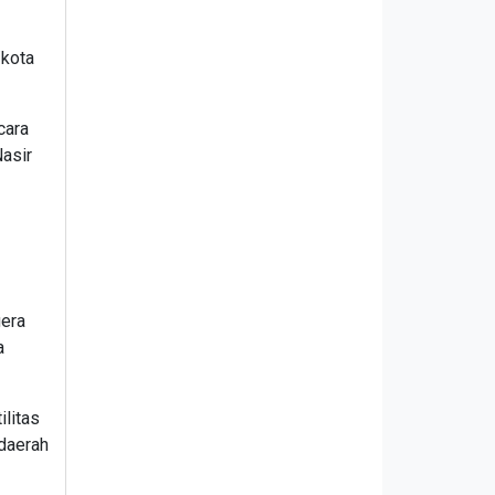
/kota
cara
Nasir
gera
a
litas
 daerah