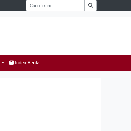
s
Index Berita