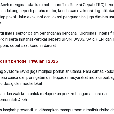
 Aceh menginstruksikan mobilisasi Tim Reaksi Cepat (TRC) bese
a pendukung seperti perahu motor, kendaraan evakuasi, logistik dar
ap pakai. Jalur evakuasi dan lokasi pengungsian juga diminta un
.
gi lintas sektor dalam penanganan bencana. Koordinasi intensif 
olri serta instansi vertikal seperti BPJN, BWSS, SAR, PLN, dan
ons cepat saat kondisi darurat.
sitif periode Triwulan I 2026
ing System/EWS) juga menjadi perhatian utama. Para camat, keuch
masi cuaca dan peringatan dini kepada masyarakat melalui berba
e desa, dan media lokal.
pati dan wali kota untuk melaporkan perkembangan situasi dan
emerintah Aceh.
n langkah preventif ini diharapkan mampu meminimalisir risiko 