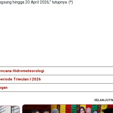
sung hingga 20 April 2026,” tutupnya. (*)
encana Hidrometeorologi
periode Triwulan I 2026
ngan
SELANJUT