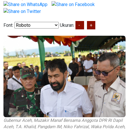
Font:
Ukuran:
-
+
Gubernur Aceh, Muzakir Manaf Bersama Anggota DPR RI Dapil
Aceh, T.A. Khalid, Pangdam IM, Niko Fahrizal, Waka Polda Aceh,