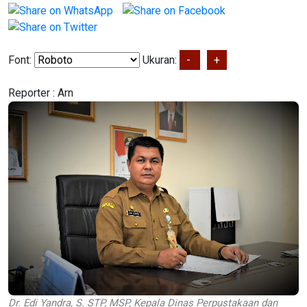
Font:
Ukuran:
-
+
Reporter :
Arn
Dr. Edi Yandra, S. STP, MSP, Kepala Dinas Perpustakaan dan