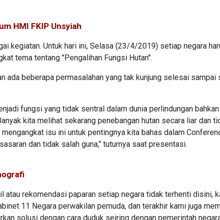
Umum HMI FKIP Unsyiah
gai kegiatan. Untuk hari ini, Selasa (23/4/2019) setiap negara ha
at tema tentang "Pengalihan Fungsi Hutan".
n ada beberapa permasalahan yang tak kunjung selesai sampai s
enjadi fungsi yang tidak sentral dalam dunia perlindungan bahkan
anyak kita melihat sekarang penebangan hutan secara liar dan ti
ta mengangkat isu ini untuk pentingnya kita bahas dalam Conferen
asaran dan tidak salah guna," tuturnya saat presentasi.
ografi
 atau rekomendasi paparan setiap negara tidak terhenti disini, 
kabinet 11 Negara perwakilan pemuda, dan terakhir kami juga mem
rkan solusi dengan cara duduk seiring dengan pemerintah negar