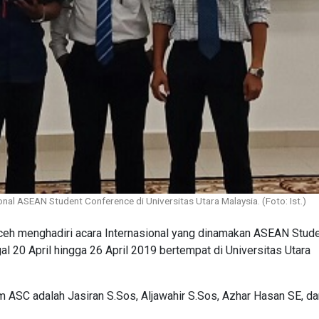
al ASEAN Student Conference di Universitas Utara Malaysia. (Foto: Ist.)
ceh menghadiri acara Internasional yang dinamakan ASEAN Stud
l 20 April hingga 26 April 2019 bertempat di Universitas Utara
ASC adalah Jasiran S.Sos, Aljawahir S.Sos, Azhar Hasan SE, da