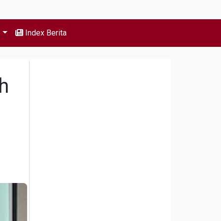
s
Index Berita
h