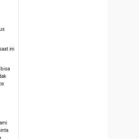
rus
aat ini
 bisa
dak
ce
kami
inta
a