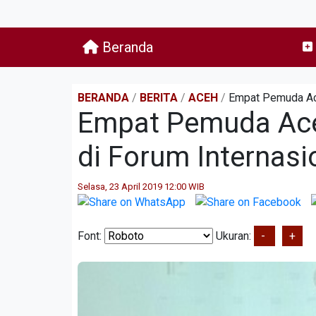
Beranda
BERANDA
/
BERITA
/
ACEH
/
Empat Pemuda Ace
Empat Pemuda Ace
di Forum Internasi
Selasa, 23 April 2019 12:00 WIB
Font:
Ukuran:
-
+