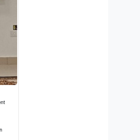
ent
n