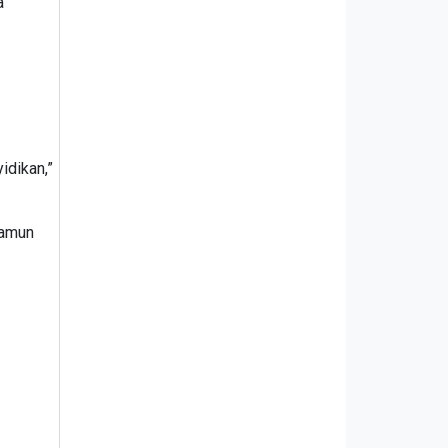
a
idikan,”
namun