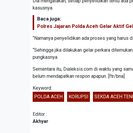
Dia mengatakan, setiap penyelidikan tentu ada pro
kasusnya.
Baca juga:
Polres Jajaran Polda Aceh Gelar Aktif G
“Namanya penyelidikan ada proses yang harus dijal
“Sehingga jika dilakukan gelar perkara ditemukan
pungkasnya.
Sementara itu, Dialeksis.com di waktu yang s
belum mendapatkan respon apapun. [ftr/bna]
Keyword:
POLDA ACEH
KORUPSI
SEKDA ACEH TE
Editor :
Akhyar