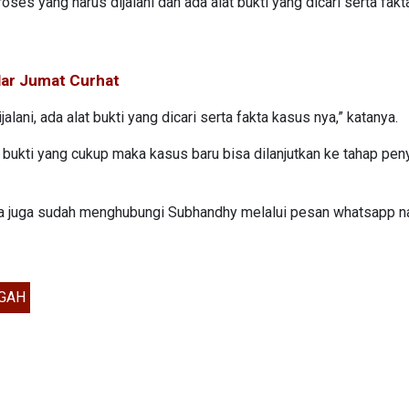
ses yang harus dijalani dan ada alat bukti yang dicari serta fakt
elar Jumat Curhat
ani, ada alat bukti yang dicari serta fakta kasus nya,” katanya.
 bukti yang cukup maka kasus baru bisa dilanjutkan ke tahap peny
ama juga sudah menghubungi Subhandhy melalui pesan whatsapp 
NGAH