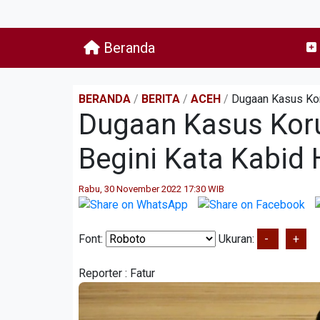
Beranda
BERANDA
/
BERITA
/
ACEH
/
Dugaan Kasus Kor
Dugaan Kasus Korup
Begini Kata Kabid
Rabu, 30 November 2022 17:30 WIB
Font:
Ukuran:
-
+
Reporter :
Fatur