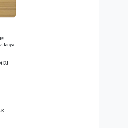
gai
a tanya
i D.I
uk