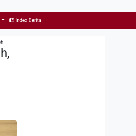
s
Index Berita
eh
h,