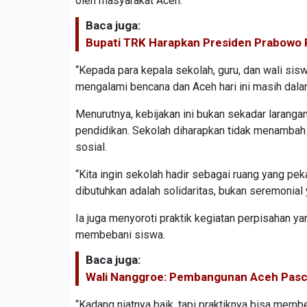
oleh masyarakat Aceh.
Baca juga:
Bupati TRK Harapkan Presiden Prabowo 
“Kepada para kepala sekolah, guru, dan wali si
mengalami bencana dan Aceh hari ini masih dala
Menurutnya, kebijakan ini bukan sekadar laranga
pendidikan. Sekolah diharapkan tidak menambah
sosial.
“Kita ingin sekolah hadir sebagai ruang yang pek
dibutuhkan adalah solidaritas, bukan seremonial
Ia juga menyoroti praktik kegiatan perpisahan y
membebani siswa.
Baca juga:
Wali Nanggroe: Pembangunan Aceh Pasca
“Kadang niatnya baik, tapi praktiknya bisa memb