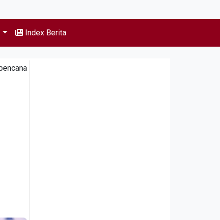
s
Index Berita
abencana