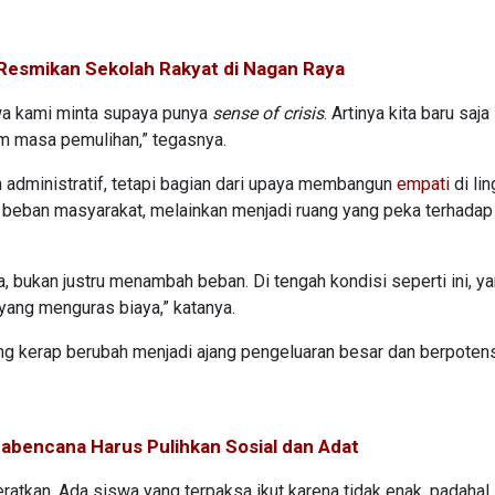
Resmikan Sekolah Rakyat di Nagan Raya
swa kami minta supaya punya
sense of crisis
. Artinya kita baru saja
m masa pemulihan,” tegasnya.
n administratif, tetapi bagian dari upaya membangun
empati
di li
 beban masyarakat, melainkan menjadi ruang yang peka terhadap
a, bukan justru menambah beban. Di tengah kondisi seperti ini, y
 yang menguras biaya,” katanya.
ang kerap berubah menjadi ajang pengeluaran besar dan berpoten
bencana Harus Pulihkan Sosial dan Adat
eratkan. Ada siswa yang terpaksa ikut karena tidak enak, padahal