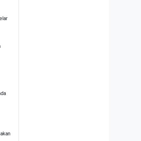
elar
n
ada
sakan