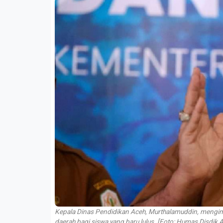
Kepala Dinas Pendidikan Aceh, Murthalamuddin, mengimb
daerah bagi siswa yang baru lulus. [Foto: Humas Disdik 