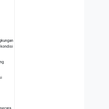
ngkungan
 kondisi
ang
si
 secara