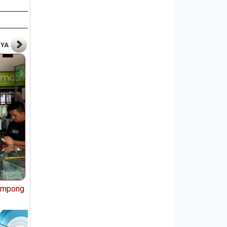
NYA
Gampong