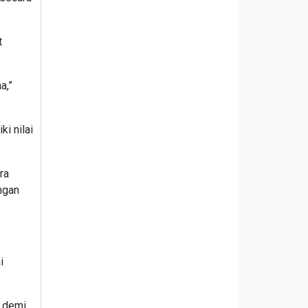
t
a,”
i nilai
ra
ngan
i
t demi