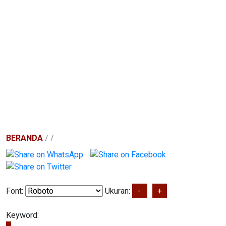
BERANDA
/
/
Font:
Ukuran:
-
+
Keyword: