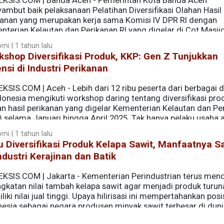
EKSIS.COM | Banda Aceh - Pemerintah Kota Banda Aceh
ambut baik pelaksanaan Pelatihan Diversifikasi Olahan Hasil
kanan yang merupakan kerja sama Komisi IV DPR RI dengan
terian Kelautan dan Perikanan RI yang digelar di Cot Masjid
mi | 1 tahun lalu
shop Diversifikasi Produk, KKP: Gen Z Tunjukkan
nsi di Industri Perikanan
KSIS.COM | Aceh - Lebih dari 12 ribu peserta dari berbagai 
donesia mengikuti workshop daring tentang diversifikasi pro
an hasil perikanan yang digelar Kementerian Kelautan dan Pe
) selama Januari hingga April 2025. Tak hanya pelaku usaha 
 pun menunjukkan antusiasme tinggi dalam kegiatan ini.
mi | 1 tahun lalu
 Diversifikasi Produk Kelapa Sawit, Manfaatnya 
ndustri Kerajinan dan Batik
EKSIS.COM | Jakarta - Kementerian Perindustrian terus me
ngkatan nilai tambah kelapa sawit agar menjadi produk turu
iki nilai jual tinggi. Upaya hilirisasi ini mempertahankan posi
nesia sebagai negara produsen minyak sawit terbesar di duni
ahun.