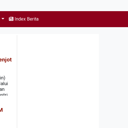
s
Index Berita
enjot
in)
alui
dan
stri
KM