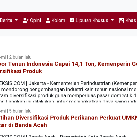
Berita
Opini
Kolom
Liputan Khusus
Kha
mi | 2 bulan lalu
or Tenun Indonesia Capai 14,1 Ton, Kemenperin G
rsifikasi Produk
EKSIS.COM | Jakarta - Kementerian Perindustrian (Kemenper
s mendorong pengembangan industri kain tenun nasional mel
ram diversifikasi produk guna memperluas pasar domestik 
r. Langkah ini dilakukan untuk meningkatkan daya saing indu
njaga keberlangsungan warisan budaya Indonesia.
mi | 5 bulan lalu
tihan Diversifikasi Produk Perikanan Perkuat UM
sir di Banda Aceh