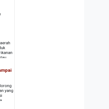
,
daerah
duk
rikanan
atau
Sampai
ndorong
nan yang
si
a,