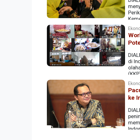
DIAL
meny
Peri
Kemen
Lueng Bata, Minggu (1/3/2026).
Ekono
Work
Pote
DIALE
di In
olah
(KKP
instansi pemerintah, generasi Z (Gen Z)
Ekono
Pacu
ke I
DIAL
peni
memil
Indo
dengan jumlah 45,5 juta metrik ton per t