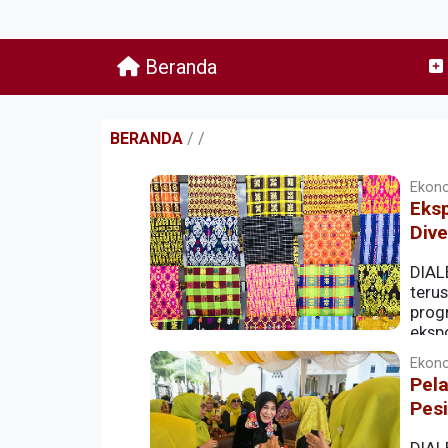
Beranda
BERANDA
/
/
Ekono
Eksp
Dive
DIAL
teru
prog
ekspo
kecil dan menengah (IKM) sekaligus me
Ekono
Pela
Pesi