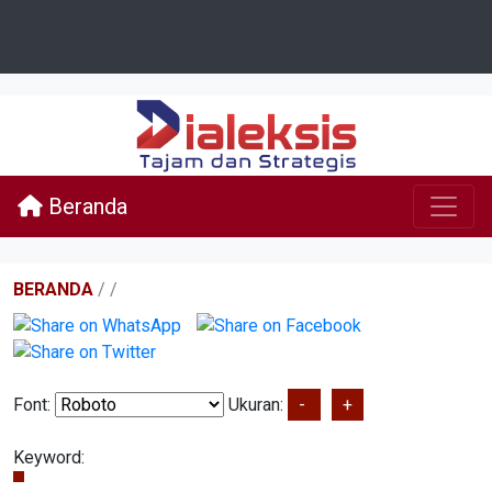
Beranda
BERANDA
/
/
Font:
Ukuran:
-
+
Keyword: