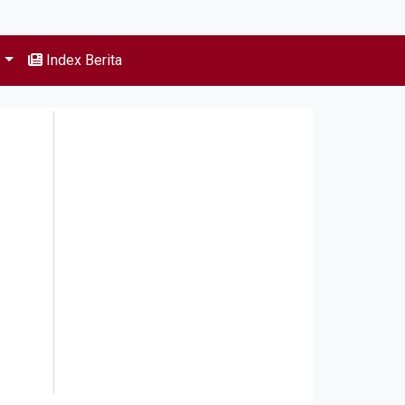
s
Index Berita