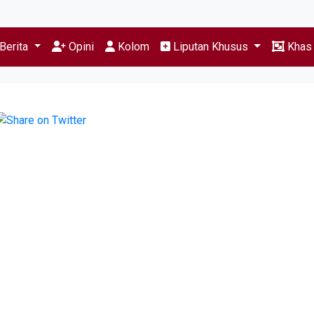
Berita
Opini
Kolom
Liputan Khusus
Kha