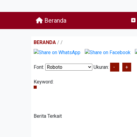
Beranda
BERANDA
/
/
Font:
Ukuran:
-
+
Keyword:
Berita Terkait