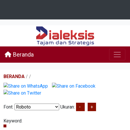
Beranda
BERANDA
/
/
Font:
Ukuran:
-
+
Keyword: