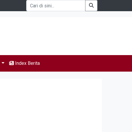
s
Index Berita