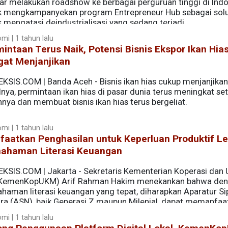
ar melakukan roadshow ke berbagai perguruan tinggi di Ind
k mengkampanyekan program Entrepreneur Hub sebagai solu
 mengatasi deindustrialisasi yang sedang terjadi.
mi | 1 tahun lalu
intaan Terus Naik, Potensi Bisnis Ekspor Ikan Hia
gat Menjanjikan
EKSIS.COM | Banda Aceh - Bisnis ikan hias cukup menjanjikan
nya, permintaan ikan hias di pasar dunia terus meningkat set
nya dan membuat bisnis ikan hias terus bergeliat.
mi | 1 tahun lalu
faatkan Penghasilan untuk Keperluan Produktif L
ahaman Literasi Keuangan
EKSIS.COM | Jakarta - Sekretaris Kementerian Koperasi dan
KemenKopUKM) Arif Rahman Hakim menekankan bahwa de
haman literasi keuangan yang tepat, diharapkan Aparatur Sip
ra (ASN), baik Generasi Z maupun Milenial, dapat memanfaa
nya untuk keperluan produktif yang menunjang aktivitas sehar
mi | 1 tahun lalu