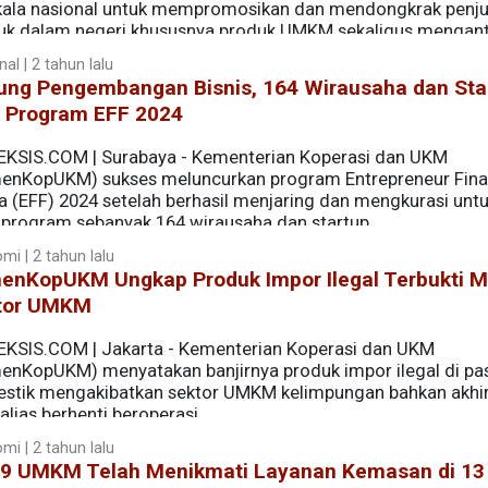
kala nasional untuk mempromosikan dan mendongkrak penju
uk dalam negeri khususnya produk UMKM sekaligus menganti
al | 2 tahun lalu
ung Pengembangan Bisnis, 164 Wirausaha dan Sta
i Program EFF 2024
EKSIS.COM | Surabaya - Kementerian Koperasi dan UKM
enKopUKM) sukses meluncurkan program Entrepreneur Fina
ta (EFF) 2024 setelah berhasil menjaring dan mengkurasi unt
 program sebanyak 164 wirausaha dan startup.
mi | 2 tahun lalu
enKopUKM Ungkap Produk Impor Ilegal Terbukti M
tor UMKM
EKSIS.COM | Jakarta - Kementerian Koperasi dan UKM
enKopUKM) menyatakan banjirnya produk impor ilegal di pa
stik mengakibatkan sektor UMKM kelimpungan bahkan akhi
alias berhenti beroperasi.
mi | 2 tahun lalu
59 UMKM Telah Menikmati Layanan Kemasan di 13