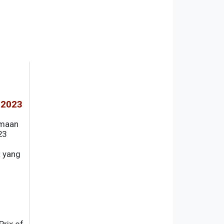
 2023
amaan
23
t yang