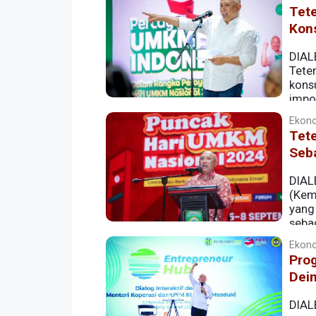
Tete
Kon
DIAL
Tete
kons
impo
Ekono
Tet
Seb
DIAL
(Kem
yang
seba
Ekono
Prog
Dein
DIAL