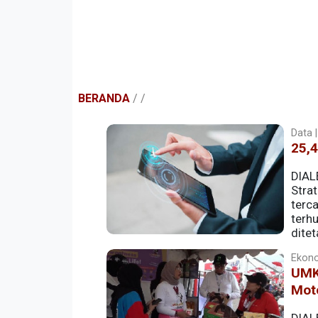
BERANDA
/
/
Data |
25,4
DIAL
Stra
terc
terh
dite
perhitungan IDEA.
Ekono
UMKM
Mot