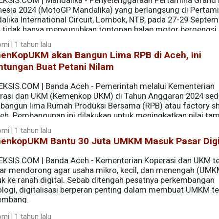
EKSIS.COM | Mandalika - Penyelenggaraan Pertamina Grand P
nesia 2024 (MotoGP Mandalika) yang berlangsung di Pertam
alika International Circuit, Lombok, NTB, pada 27-29 Septem
, tidak hanya menyuguhkan tontonan balap motor bergengsi 
positif yang signifikan bagi Usaha Mikro, Kecil, dan Mene
mi | 1 tahun lalu
enKopUKM akan Bangun Lima RPB di Aceh, Ini
ntungan Buat Petani Nilam
EKSIS.COM | Banda Aceh - Pemerintah melalui Kementerian
rasi dan UKM (Kemenkop UKM) di Tahun Anggaran 2024 se
angun lima Rumah Produksi Bersama (RPB) atau factory sh
ceh. Pembangunan ini dilakukan untuk meningkatkan nilai ta
an di Aceh.
mi | 1 tahun lalu
enkopUKM Bantu 30 Juta UMKM Masuk Pasar Digi
EKSIS.COM | Banda Aceh - Kementerian Koperasi dan UKM t
ar mendorong agar usaha mikro, kecil, dan menengah (UMK
k ke ranah digital. Sebab ditengah pesatnya perkembangan
ologi, digitalisasi berperan penting dalam membuat UMKM te
embang.
mi | 1 tahun lalu