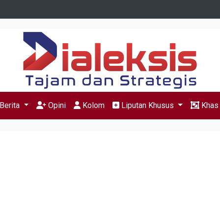
Berita
Opini
Kolom
Liputan Khusus
Kha