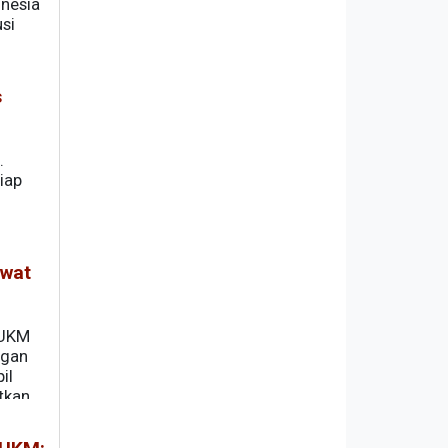
onesia
si
s
.
iap
ewat
 UKM
ngan
il
tkan
i-hari.