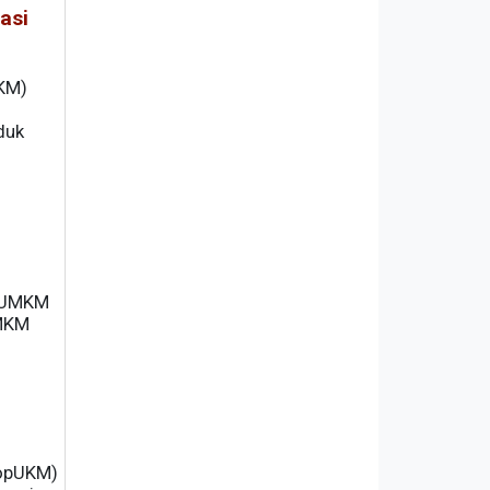
asi
UKM)
duk
i UMKM
UMKM
KopUKM)