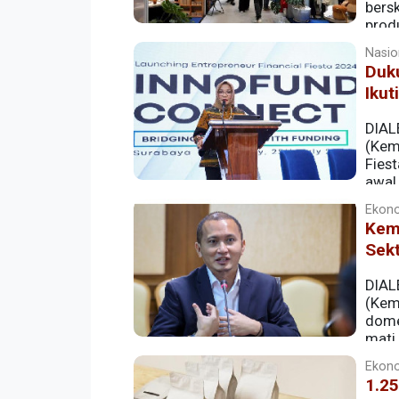
bers
prod
serbuan produk impor ilegal.
Nasion
Duk
Ikut
DIAL
(Kem
Fies
awal
Ekono
Kem
Sek
DIAL
(Kem
dome
mati 
Ekono
1.2