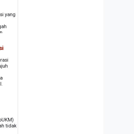
si yang
gah
n
si
rasi
ujuh
ya
l.
opUKM)
h tidak