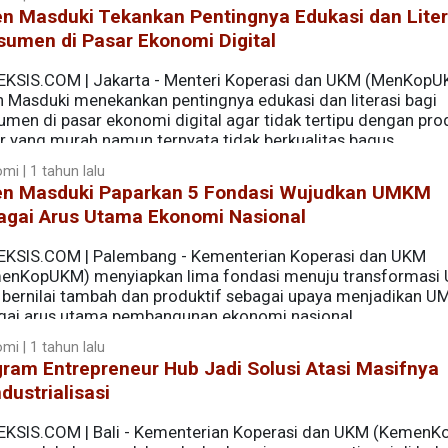
n Masduki Tekankan Pentingnya Edukasi dan Liter
sumen di Pasar Ekonomi Digital
EKSIS.COM | Jakarta - Menteri Koperasi dan UKM (MenKop
n Masduki menekankan pentingnya edukasi dan literasi bagi
umen di pasar ekonomi digital agar tidak tertipu dengan pro
r yang murah namun ternyata tidak berkualitas bagus.
mi | 1 tahun lalu
en Masduki Paparkan 5 Fondasi Wujudkan UMKM
agai Arus Utama Ekonomi Nasional
EKSIS.COM | Palembang - Kementerian Koperasi dan UKM
enKopUKM) menyiapkan lima fondasi menuju transformas
 bernilai tambah dan produktif sebagai upaya menjadikan 
gai arus utama pembangunan ekonomi nasional.
mi | 1 tahun lalu
ram Entrepreneur Hub Jadi Solusi Atasi Masifnya
dustrialisasi
EKSIS.COM | Bali - Kementerian Koperasi dan UKM (Kemen