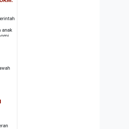
pUKM:
rintah
m anak
nomi.
bawah
M
eran