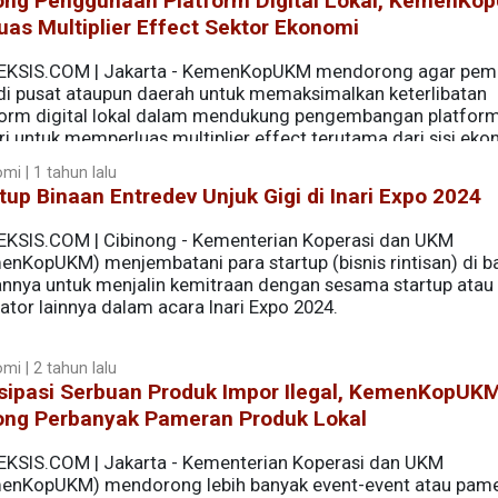
ong Penggunaan Platform Digital Lokal, KemenKo
uas Multiplier Effect Sektor Ekonomi
EKSIS.COM | Jakarta - KemenKopUKM mendorong agar peme
 di pusat ataupun daerah untuk memaksimalkan keterlibatan
form digital lokal dalam mendukung pengembangan platfor
i untuk memperluas multiplier effect terutama dari sisi eko
mi | 1 tahun lalu
tup Binaan Entredev Unjuk Gigi di Inari Expo 2024
EKSIS.COM | Cibinong - Kementerian Koperasi dan UKM
enKopUKM) menjembatani para startup (bisnis rintisan) di 
annya untuk menjalin kemitraan dengan sesama startup atau
ator lainnya dalam acara Inari Expo 2024.
mi | 2 tahun lalu
isipasi Serbuan Produk Impor Ilegal, KemenKopUK
ong Perbanyak Pameran Produk Lokal
EKSIS.COM | Jakarta - Kementerian Koperasi dan UKM
enKopUKM) mendorong lebih banyak event-event atau pam