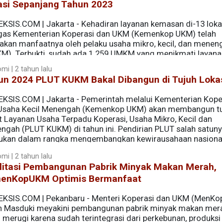
asi Sepanjang Tahun 2023
EKSIS.COM | Jakarta - Kehadiran layanan kemasan di-13 loka
gas Kementerian Koperasi dan UKM (Kemenkop UKM) telah
sakan manfaatnya oleh pelaku usaha mikro, kecil, dan menen
M). Terbukti, sudah ada 1.259 UMKM yang menikmati layana
mi | 2 tahun lalu
un 2024 PLUT KUKM Bakal Dibangun di Tujuh Loka
EKSIS.COM | Jakarta - Pemerintah melalui Kementerian Kope
Usaha Kecil Menengah (Kemenkop UKM) akan membangun t
t Layanan Usaha Terpadu Koperasi, Usaha Mikro, Kecil dan
ngah (PLUT KUKM) di tahun ini. Pendirian PLUT salah satun
kukan dalam rangka mengembangkan kewirausahaan nasiona
mi | 2 tahun lalu
ilitasi Pembangunan Pabrik Minyak Makan Merah,
enKopUKM Optimis Bermanfaat
EKSIS.COM | Pekanbaru - Menteri Koperasi dan UKM (MenK
n Masduki meyakini pembangunan pabrik minyak makan mera
 merugi karena sudah terintegrasi dari perkebunan, produksi