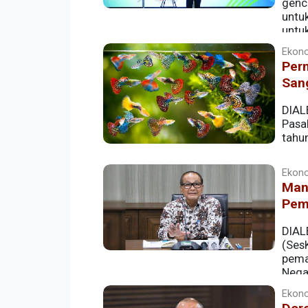
genc
untu
untuk
Ekono
Perm
San
DIAL
Pasal
tahun
Ekono
Man
Pem
DIAL
(Ses
pema
Nega
penghasilan yang diperoleh setiap bulan
Ekono