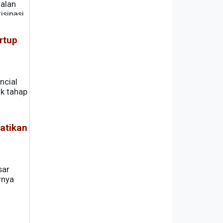
alan
sipasi
rtup
ncial
uk tahap
atikan
sar
rnya