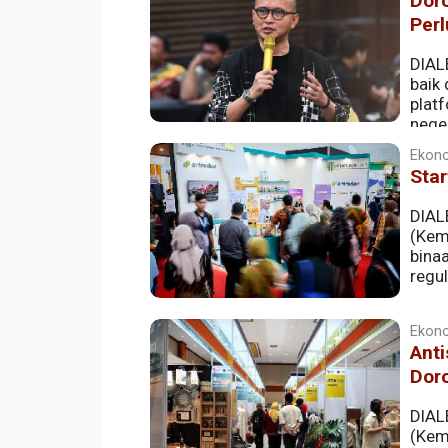
Dor
Perl
DIAL
baik
plat
neger
Ekono
Star
DIAL
(Kem
bina
regul
Ekono
Ant
Dor
DIAL
(Kem