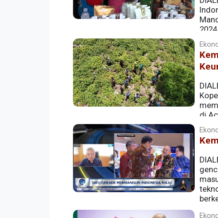
DIAL
Indo
Mand
2024
dunia, namun juga mendatangkan dampak 
Ekono
(UMKM) lokal.
Kem
Keu
DIAL
Kope
memb
di A
produk nilam, sebuah komoditas unggul
Ekono
Kem
DIAL
genc
masu
tekn
berk
Ekono