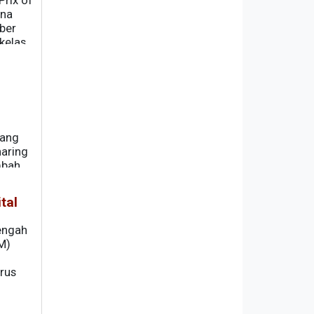
rix of
ina
ber
kelas
ngah
dang
aring
mbah
tal
engah
M)
rus