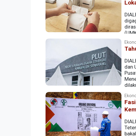
Lok
DIAL
diga
dira
(UMK
kemasan di sepanjang tahun lalu.
Ekono
Tah
DIAL
dan 
Pusa
Mene
dila
Ekono
Fas
Kem
DIAL
Tete
bakal