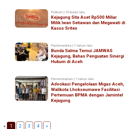
Polkum | 10 bulan lalu
Kejagung Sita Aset Rp500 Miliar
Milik Iwan Setiawan dan Megawati di
Kasus Sritex
Parlemenkita | 1 tahun lalu
Bunda Salma Temui JAMWAS
Kejagung, Bahas Penguatan Sinergi
Hukum di Aceh
Pemerintahan | 1 tahun lalu
Advokasi Pengelolaan Migas Aceh,
Walikota Lhokseumawe Fasilitasi
Pertemuan BPMA dengan Jamintel
Kejagung
«
1
2
3
4
»