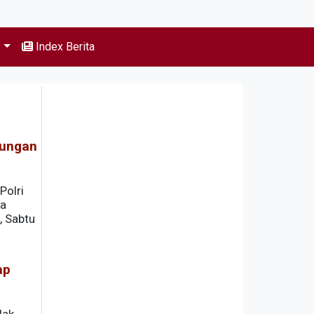
s
Index Berita
dungan
Polri
da
, Sabtu
ap