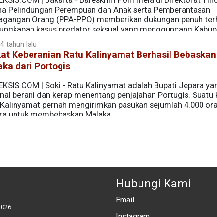
KSIS.COM | Jakarta - Bareskrim Polri melalui Direktorat Tin
na Pelindungan Perempuan dan Anak serta Pemberantasan
agangan Orang (PPA-PPO) memberikan dukungan penuh ter
ungkapan kasus predator seksual yang mengguncang Kabup
 4 tahun lalu
at Keberanian Ratu Kalinyamat Berhasil Bebaskan
ka dari Portogis
EKSIS.COM | Soki - Ratu Kalinyamat adalah Bupati Jepara ya
nal berani dan kerap menentang penjajahan Portugis. Suatu k
 Kalinyamat pernah mengirimkan pasukan sejumlah 4.000 ora
ra untuk membebaskan Malaka.
Hubungi Kami
Email
2026
Instagram