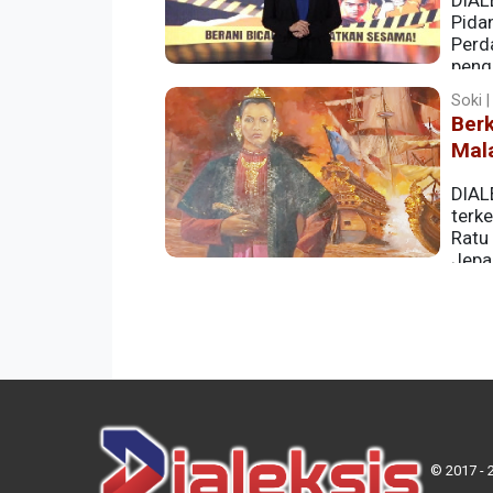
DIALE
Pida
Perd
peng
Jepara, Jawa Tengah.
Soki |
Berk
Mala
DIAL
terke
Ratu
Jepa
© 2017 - 