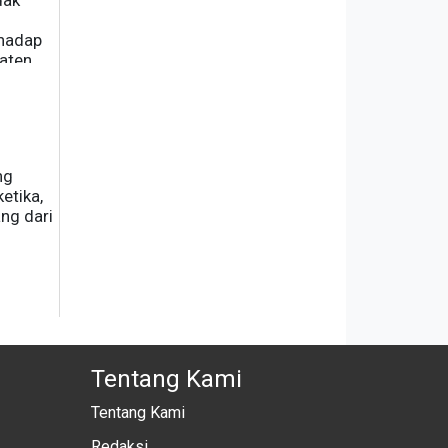
dak
hadap
aten
ng
etika,
ng dari
Tentang Kami
Tentang Kami
Redaksi