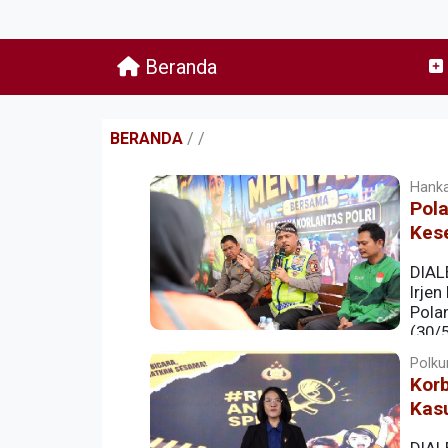
Beranda
BERANDA
/
/
Hanka
Pol
Kese
DIALE
Irje
Pola
(30/
Polku
Korb
Kas