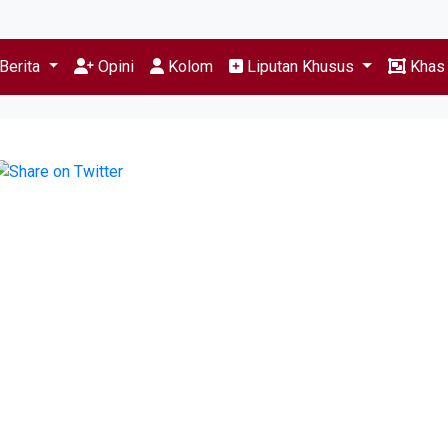
Berita
Opini
Kolom
Liputan Khusus
Kha