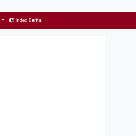
s
Index Berita