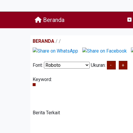
Beranda
BERANDA
/
/
Font:
Ukuran:
-
+
Keyword:
Berita Terkait