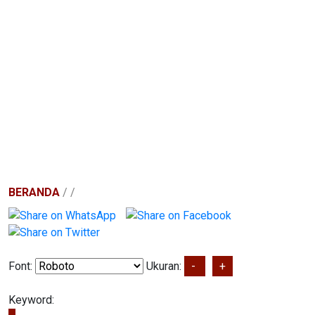
BERANDA
/
/
Font:
Ukuran:
-
+
Keyword: