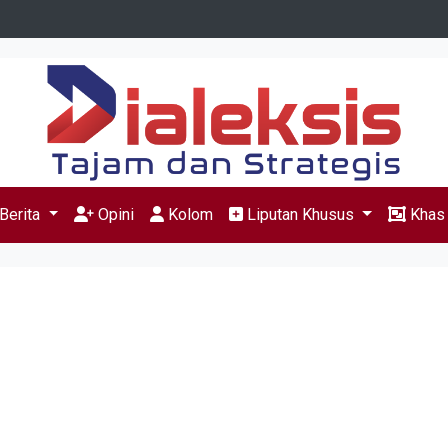
Berita
Opini
Kolom
Liputan Khusus
Kha