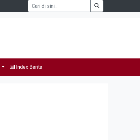
s
Index Berita