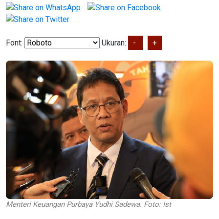
Font:
Ukuran:
-
+
Menteri Keuangan Purbaya Yudhi Sadewa. Foto: Ist