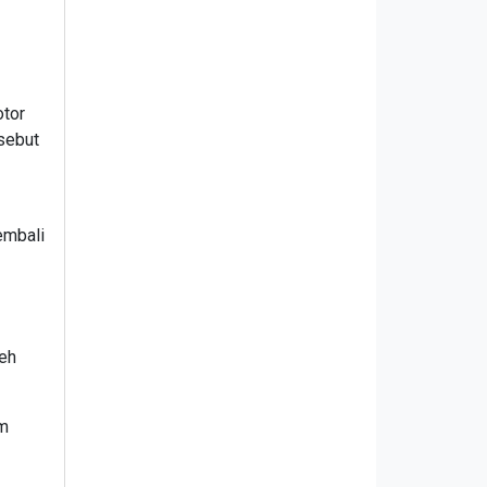
otor
isebut
embali
ceh
am