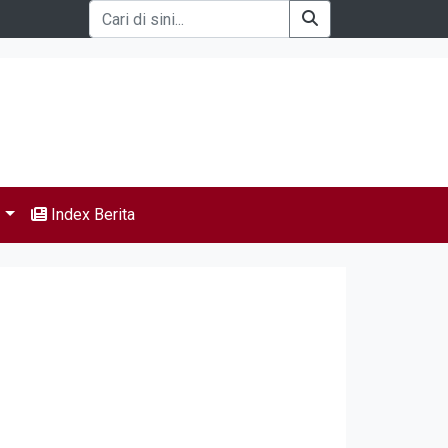
s
Index Berita