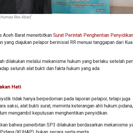
: Humas Res Abar]
s Aceh Barat menerbitkan
Surat Perintah Penghentian Penyidika
n yang diajukan pelapor berinisial RR menuai tanggapan dari Ku
lah dilakukan melalui mekanisme hukum yang berlaku setelah pen
ap seluruh alat bukti dan fakta hukum yang ada.
akan Hati
yidik tidak hanya berpedoman pada laporan pelapor, tetapi juga
ra saksi, alat bukti surat, meminta keterangan ahli hukum pidana,
elum mengambil keputusan menghentikan penyidikan.
ukkan bahwa penerbitan SP3 dilakukan berdasarkan mekanisme y
Pidana (KUHAP), bukan secara serta-merta.