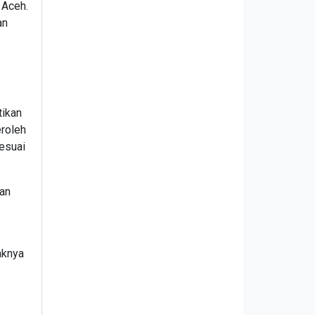
 Aceh.
an
tikan
roleh
esuai
uan
aknya