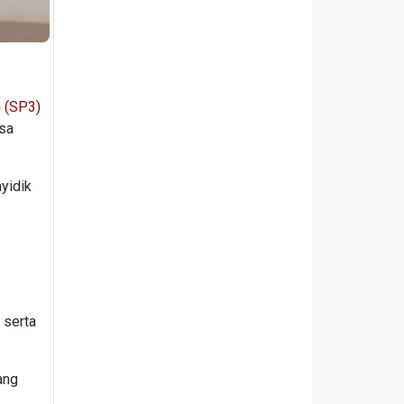
n (SP3)
asa
yidik
 serta
ang