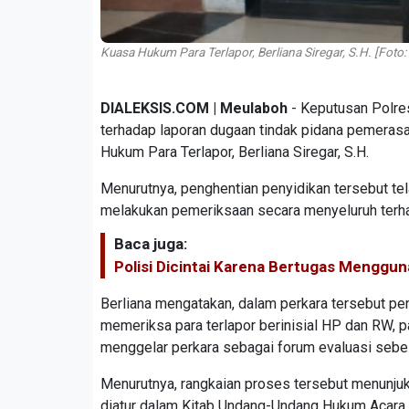
Kuasa Hukum Para Terlapor, Berliana Siregar, S.H. [Foto
DIALEKSIS.COM | Meulaboh
- Keputusan Polre
terhadap laporan dugaan tindak pidana pemerasa
Hukum Para Terlapor, Berliana Siregar, S.H.
Menurutnya, penghentian penyidikan tersebut te
melakukan pemeriksaan secara menyeluruh terhad
Baca juga:
Polisi Dicintai Karena Bertugas Menggun
Berliana mengatakan, dalam perkara tersebut pen
memeriksa para terlapor berinisial HP dan RW, pa
menggelar perkara sebagai forum evaluasi seb
Menurutnya, rangkaian proses tersebut menunj
diatur dalam Kitab Undang-Undang Hukum Acara 