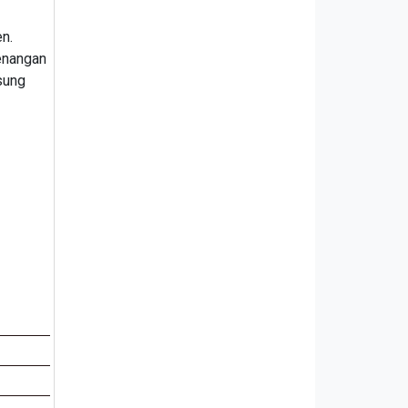
en.
enangan
sung