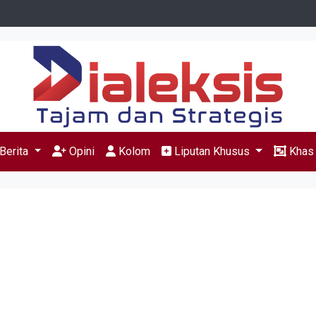
Berita
Opini
Kolom
Liputan Khusus
Kha