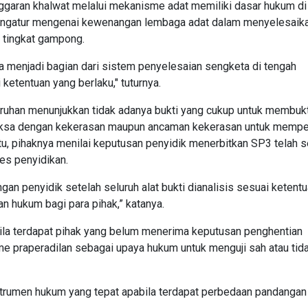
nggaran khalwat melalui mekanisme adat memiliki dasar hukum di
engatur mengenai kewenangan lembaga adat dalam menyelesaik
i tingkat gampong.
 menjadi bagian dari sistem penyelesaian sengketa di tengah
etentuan yang berlaku," tuturnya.
luruhan menunjukkan tidak adanya bukti yang cukup untuk membuk
aksa dengan kekerasan maupun ancaman kekerasan untuk mempe
u, pihaknya menilai keputusan penyidik menerbitkan SP3 telah s
es penyidikan.
n penyidik setelah seluruh alat bukti dianalisis sesuai ketent
 hukum bagi para pihak,” katanya.
ila terdapat pihak yang belum menerima keputusan penghentian
 praperadilan sebagai upaya hukum untuk menguji sah atau tid
trumen hukum yang tepat apabila terdapat perbedaan pandangan