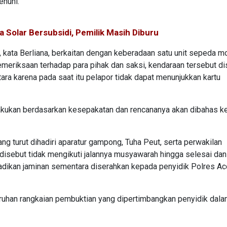
enuhi.
a Solar Bersubsidi, Pemilik Masih Diburu
, kata Berliana, berkaitan dengan keberadaan satu unit sepeda m
emeriksaan terhadap para pihak dan saksi, kendaraan tersebut d
ra karena pada saat itu pelapor tidak dapat menunjukkan kartu
lakukan berdasarkan kesepakatan dan rencananya akan dibahas k
 turut dihadiri aparatur gampong, Tuha Peut, serta perwakilan
 disebut tidak mengikuti jalannya musyawarah hingga selesai dan
ijadikan jaminan sementara diserahkan kepada penyidik Polres A
luruhan rangkaian pembuktian yang dipertimbangkan penyidik dal