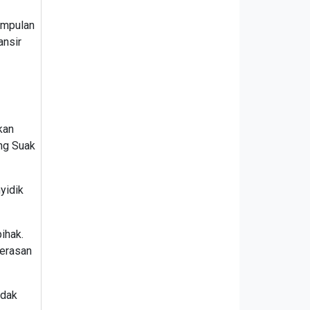
impulan
ansir
kan
ong Suak
yidik
ihak.
merasan
ndak