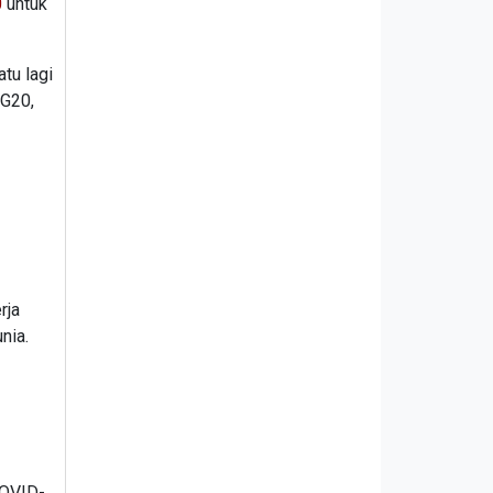
0
untuk
tu lagi
 G20,
rja
nia.
COVID-