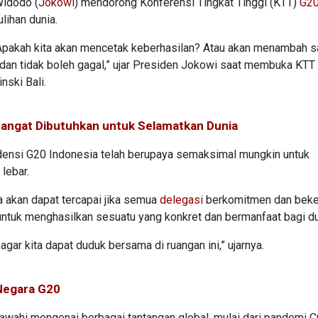
Widodo (
Jokowi
) mendorong Konferensi Tingkat Tinggi (KTT)
G2
lihan dunia.
a. Apakah kita akan mencetak keberhasilan? Atau akan menambah sa
 dan tidak boleh gagal,” ujar Presiden Jokowi saat membuka KTT
nski Bali.
Sangat Dibutuhkan untuk Selamatkan Dunia
ensi G20 Indonesia telah berupaya semaksimal mungkin untuk
lebar.
a akan dapat tercapai jika semua
delegasi
berkomitmen dan beke
ntuk menghasilkan sesuatu yang konkret dan bermanfaat bagi du
gar kita dapat duduk bersama di ruangan ini,” ujarnya.
Negara G20
awahi mengenai berbagai tantangan global, mulai dari pandemi 