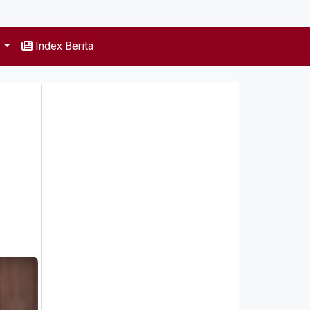
s
Index Berita