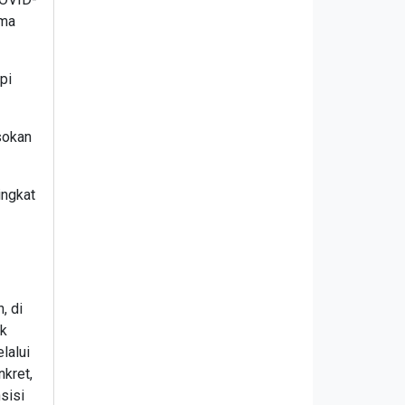
ama
pi
sokan
ingkat
, di
uk
lalui
nkret,
sisi