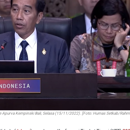
 Apurva Kempinski Bali, Selasa (15/11/2022). [Foto: Humas Setkab/Rahm