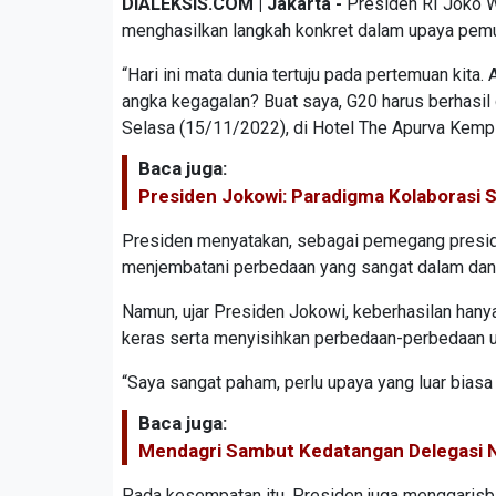
DIALEKSIS.COM | Jakarta -
Presiden RI Joko 
menghasilkan langkah konkret dalam upaya pemu
“Hari ini mata dunia tertuju pada pertemuan kit
angka kegagalan? Buat saya, G20 harus berhasil
Selasa (15/11/2022), di Hotel The Apurva Kempi
Baca juga:
Presiden Jokowi: Paradigma Kolaborasi 
Presiden menyatakan, sebagai pemegang presid
menjembatani perbedaan yang sangat dalam dan 
Namun, ujar Presiden Jokowi, keberhasilan hany
keras serta menyisihkan perbedaan-perbedaan u
“Saya sangat paham, perlu upaya yang luar biasa a
Baca juga:
Mendagri Sambut Kedatangan Delegasi 
Pada kesempatan itu, Presiden juga menggarisb