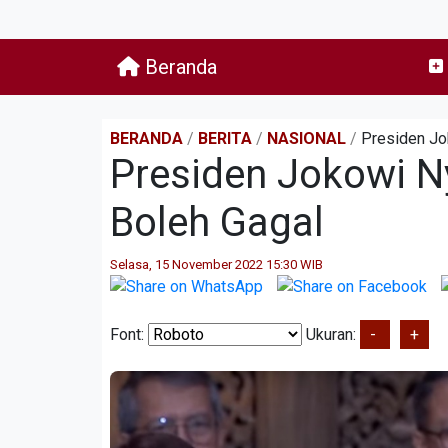
Beranda
BERANDA
/
BERITA
/
NASIONAL
/
Presiden Jo
Presiden Jokowi N
Boleh Gagal
Selasa, 15 November 2022 15:30 WIB
Font:
Ukuran:
-
+