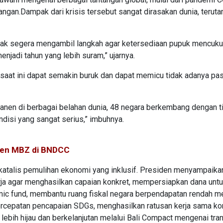
uangan.Dampak dari krisis tersebut sangat dirasakan dunia, terut
tidak segera mengambil langkah agar ketersediaan pupuk mencuku
njadi tahun yang lebih suram,” ujarnya.
saat ini dapat semakin buruk dan dapat memicu tidak adanya pa
anen di berbagai belahan dunia, 48 negara berkembang dengan t
disi yang sangat serius,” imbuhnya.
den MBZ di BNDCC
katalis pemulihan ekonomi yang inklusif. Presiden menyampaikan
erja agar menghasilkan capaian konkret, mempersiapkan dana unt
c fund, membantu ruang fiskal negara berpendapatan rendah me
percepatan pencapaian SDGs, menghasilkan ratusan kerja sama ko
ebih hijau dan berkelanjutan melalui Bali Compact mengenai tran