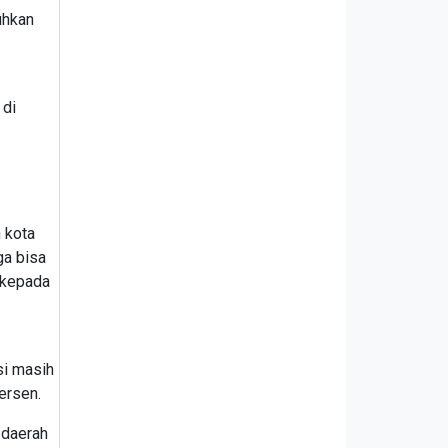
uhkan
 di
 kota
ga bisa
 kepada
si masih
ersen.
 daerah