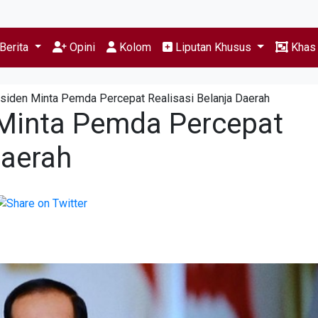
Berita
Opini
Kolom
Liputan Khusus
Kha
esiden Minta Pemda Percepat Realisasi Belanja Daerah
 Minta Pemda Percepat
Daerah