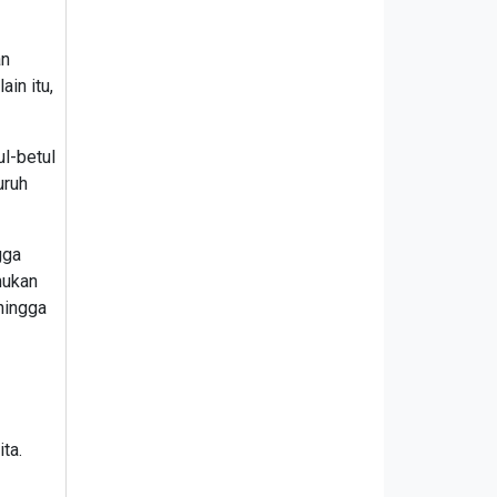
an
in itu,
ul-betul
uruh
gga
mukan
hingga
ta.