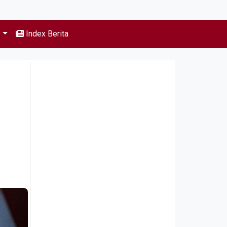
s
Index Berita