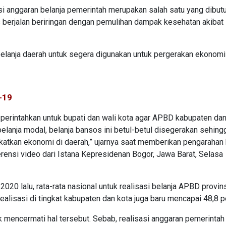
si anggaran belanja pemerintah merupakan salah satu yang dibut
berjalan beriringan dengan pemulihan dampak kesehatan akibat
lanja daerah untuk segera digunakan untuk pergerakan ekonomi
-19
 perintahkan untuk bupati dan wali kota agar APBD kabupaten dan
belanja modal, belanja bansos ini betul-betul disegerakan sehing
atkan ekonomi di daerah,” ujarnya saat memberikan pengarahan
erensi video dari Istana Kepresidenan Bogor, Jawa Barat, Selasa
020 lalu, rata-rata nasional untuk realisasi belanja APBD provin
ealisasi di tingkat kabupaten dan kota juga baru mencapai 48,8 p
 mencermati hal tersebut. Sebab, realisasi anggaran pemerintah