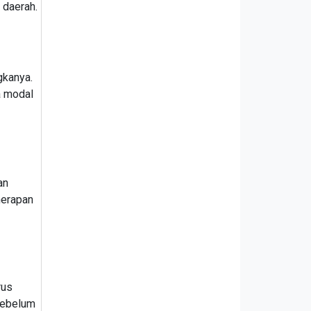
 daerah.
gkanya.
a modal
an
nerapan
rus
 sebelum