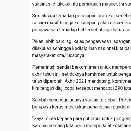
vaksinasi dilakukan itu pemakaian masker. Ini yan
Sosialisasi terhadap penerapan protokol keseh
secara masif hingga ke kampung atau desa-desa
pengawasan terhadap hal tersebut juga harus sec
“Akan lebih baik lagi kalau pengawasan lapangan 
dilakukan sehingga kedisiplinan nasional kita da
masyarakat kita,” ucapnya.
Pemerintah sendiri berkomitmen untuk memperce
akhir tahun ini, setidaknya komitmen untuk peng
telah diperoleh. Akhir 2021 mendatang, komitme
kini tengah diuji coba tersebut mencapai 290 juta
Sambil menunggu adanya vaksin tersebut, Presid
berupaya keras melakukan penanganan pandemi 
“Saya minta kepada para gubernur untuk pengendal
Karena memang kita perlu memperkuat ketahanan k