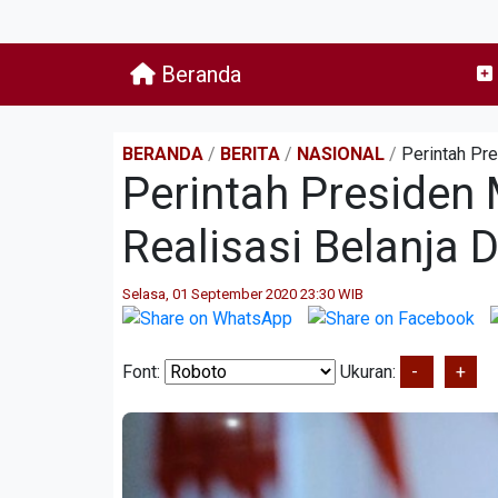
Beranda
BERANDA
/
BERITA
/
NASIONAL
/
Perintah Pr
Perintah Presiden
Realisasi Belanja 
Selasa, 01 September 2020 23:30 WIB
Font:
Ukuran:
-
+