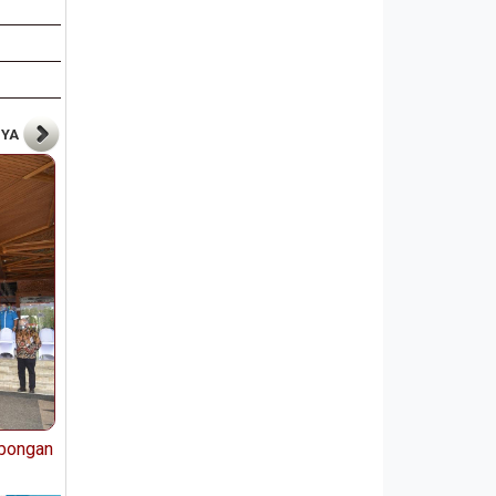
NYA
bongan