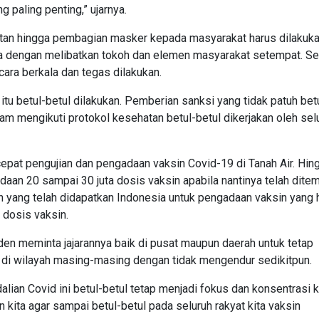
g paling penting,” ujarnya.
atan hingga pembagian masker kepada masyarakat harus dilakuk
 dengan melibatkan tokoh dan elemen masyarakat setempat. Sela
ara berkala dan tegas dilakukan.
itu betul-betul dilakukan. Pemberian sanksi yang tidak patuh bet
lam mengikuti protokol kesehatan betul-betul dikerjakan oleh sel
pat pengujian dan pengadaan vaksin Covid-19 di Tanah Air. Hin
adaan 20 sampai 30 juta dosis vaksin apabila nantinya telah dite
n yang telah didapatkan Indonesia untuk pengadaan vaksin yang 
 dosis vaksin.
en meminta jajarannya baik di pusat maupun daerah untuk tetap
di wilayah masing-masing dengan tidak mengendur sedikitpun.
ian Covid ini betul-betul tetap menjadi fokus dan konsentrasi ki
ita agar sampai betul-betul pada seluruh rakyat kita vaksin