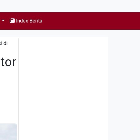
s
Index Berita
i di
tor