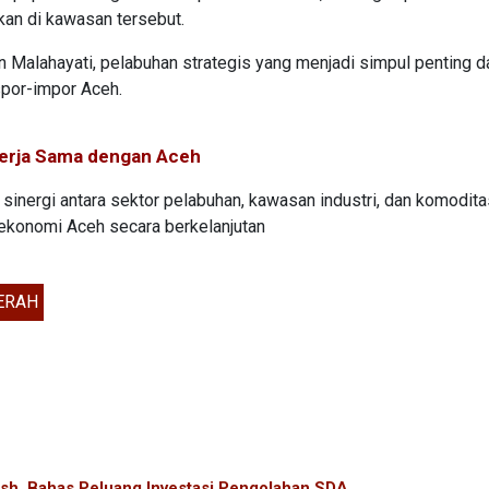
an di kawasan tersebut.
 Malahayati, pelabuhan strategis yang menjadi simpul penting 
kspor-impor Aceh.
Kerja Sama dengan Aceh
i sinergi antara sektor pelabuhan, kawasan industri, dan komodit
ekonomi Aceh secara berkelanjutan
ERAH
h, Bahas Peluang Investasi Pengolahan SDA