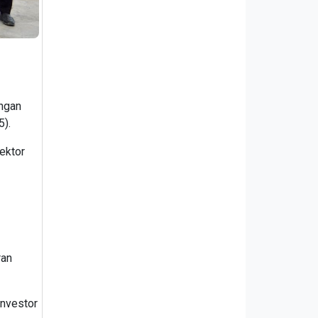
ungan
5).
ektor
ran
investor