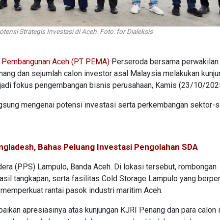
nsi Strategis Investasi di Aceh. Foto: for Dialeksis
 Pembangunan Aceh (PT PEMA)
Perseroda bersama perwakilan
nang dan sejumlah calon investor asal Malaysia melakukan kunj
njadi fokus pengembangan bisnis perusahaan, Kamis (23/10/202
ngsung mengenai potensi investasi serta perkembangan sektor-s
gladesh, Bahas Peluang Investasi Pengolahan SDA
dera (PPS) Lampulo, Banda Aceh. Di lokasi tersebut, rombongan
asil tangkapan, serta fasilitas Cold Storage Lampulo yang berpe
 memperkuat rantai pasok industri maritim Aceh.
ikan apresiasinya atas kunjungan KJRI Penang dan para calon 