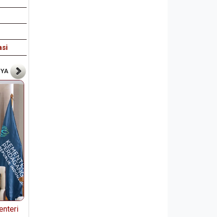
asi
NYA
nteri