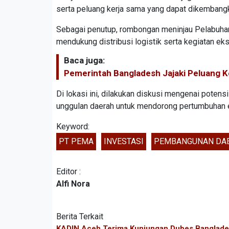
serta peluang kerja sama yang dapat dikembangk
Sebagai penutup, rombongan meninjau Pelabuhan
mendukung distribusi logistik serta kegiatan e
Baca juga:
Pemerintah Bangladesh Jajaki Peluang 
Di lokasi ini, dilakukan diskusi mengenai potens
unggulan daerah untuk mendorong pertumbuhan 
Keyword:
PT PEMA
INVESTASI
PEMBANGUNAN DA
Editor :
Alfi Nora
Berita Terkait
KADIN Aceh Terima Kunjungan Dubes Banglades