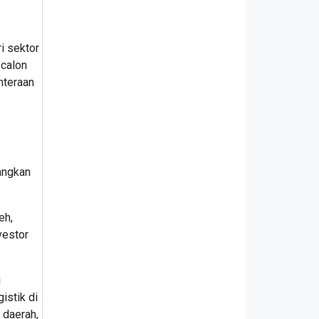
i sektor
 calon
hteraan
angkan
eh,
vestor
i
istik di
 daerah,