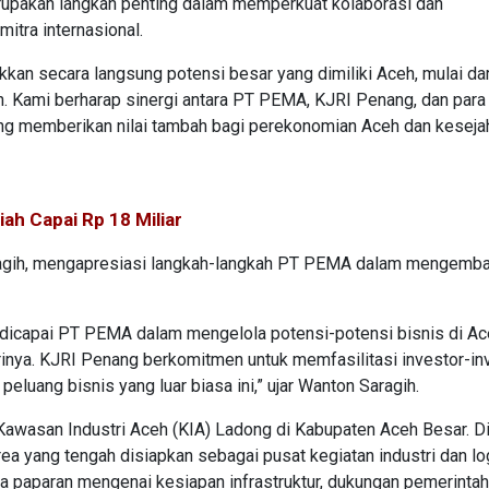
rupakan langkah penting dalam memperkuat kolaborasi dan
tra internasional.
an secara langsung potensi besar yang dimiliki Aceh, mulai dar
han. Kami berharap sinergi antara PT PEMA, KJRI Penang, dan para
ang memberikan nilai tambah bagi perekonomian Aceh dan keseja
ah Capai Rp 18 Miliar
ragih, mengapresiasi langkah-langkah PT PEMA dalam mengemb
 dicapai PT PEMA dalam mengelola potensi-potensi bisnis di Ac
trinya. KJRI Penang berkomitmen untuk memfasilitasi investor-in
eluang bisnis yang luar biasa ini,” ujar Wanton Saragih.
Kawasan Industri Aceh (KIA) Ladong di Kabupaten Aceh Besar. D
ea yang tengah disiapkan sebagai pusat kegiatan industri dan log
a paparan mengenai kesiapan infrastruktur, dukungan pemerintah