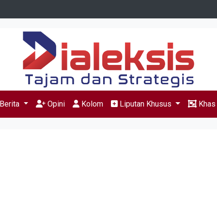
Berita
Opini
Kolom
Liputan Khusus
Kha