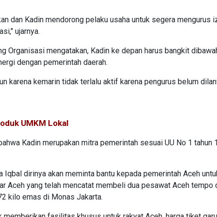
bkan dan Kadin mendorong pelaku usaha untuk segera mengurus i
i," ujarnya.
ng Organisasi mengatakan, Kadin ke depan harus bangkit dibawa
nergi dengan pemerintah daerah.
karena kemarin tidak terlalu aktif karena pengurus belum dilant
Produk UMKM Lokal
t bahwa Kadin merupakan mitra pemerintah sesuai UU No 1 tahun 
 Iqbal dirinya akan meminta bantu kepada pemerintah Aceh untu
ar Aceh yang telah mencatat membeli dua pesawat Aceh tempo 
2 kilo emas di Monas Jakarta.
memberikan fasilitas khusus untuk rakyat Aceh, harga tiket gar