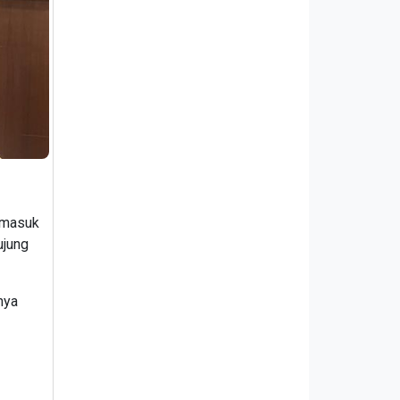
 masuk
ujung
nya