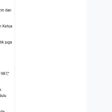
zin dan
h Ketua
ik juga
1987,"
k
dulu
uda