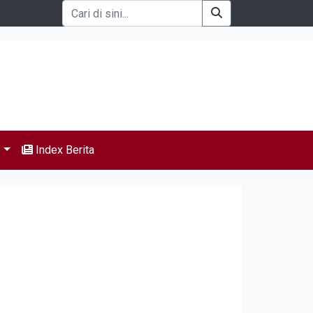
s
Index Berita