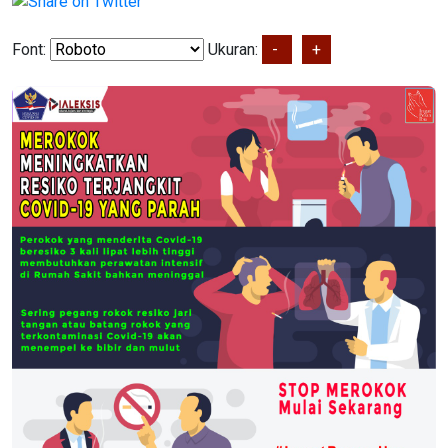
Font:
Ukuran:
-
+