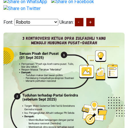
Font:
Ukuran:
-
+