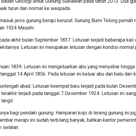
kan Badan Geologi untuk Gunung Suelawah pada tahun 2013. Dua g
naik turun dari normal ke waspada.
rmasuk jenis gunung berapi kerucut. Gunung Burni Telong pernah
dan 1924 Masehi.
pada akhir bulan September 1837. Letusan terjadi beberapa kali d
itarnya. Letusan ini merupakan letusan dengan kondisi normal
anuari 1839. Letusan ini mengeluarkan abu yang menyebar hingga
tanggal 14 April 1856. Pada letusan ini keluar abu dan batu dari 
i setengah abad. Letusan keempat baru terjadi pada bulan Desem
terakhir terjadi pada tanggal 7 Desember 1924. Letusan ini sang
langit.
usnya bagi pendaki gunung. Hamparan kopi di lereng gunung ini ju
embar merapi ini sudah terbilang banyak, bahkan kantor pemerin
h selatan.