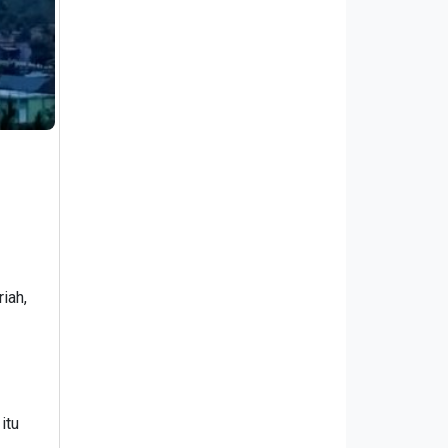
iah,
itu