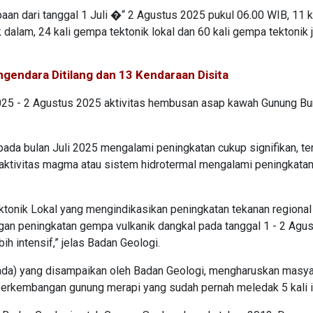
an dari tanggal 1 Juli �“ 2 Agustus 2025 pukul 06.00 WIB, 11 k
dalam, 24 kali gempa tektonik lokal dan 60 kali gempa tektonik j
ngendara Ditilang dan 13 Kendaraan Disita
2025 - 2 Agustus 2025 aktivitas hembusan asap kawah Gunung Bu
ada bulan Juli 2025 mengalami peningkatan cukup signifikan, t
 aktivitas magma atau sistem hidrotermal mengalami peningkatan
ktonik Lokal yang mengindikasikan peningkatan tekanan regional
engan peningkatan gempa vulkanik dangkal pada tanggal 1 - 2 Agu
h intensif,” jelas Badan Geologi.
waspada) yang disampaikan oleh Badan Geologi, mengharuskan masy
perkembangan gunung merapi yang sudah pernah meledak 5 kali i