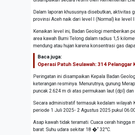
Dalam laporan khususnya disebutkan, aktivitas g
provinsi Aceh naik dari level I (Normal) ke leve
Kenaikan level ini, Badan Geologi memberikan p
area kawah Burni Telong dalam radius 1,5 kilomet
mendung atau hujan karena konsentrasi gas da
Baca juga:
Operasi Patuh Seulawah: 314 Pelanggar 
Peringatan ini disampaikan Kepala Badan Geolo
keterangan resminya. Menurutnya, gunung Merapi
puncak 2.624 m di atas permukaan laut (dpl) dan
Secara administratif termasuk kedalam wilayah
periode 1 Juli 2025- 2 Agustus 2025 pukul 06.00 
Asap kawah tidak teramati. Cuaca cerah hingga me
barat. Suhu udara sekitar 18 �“ 32°C.