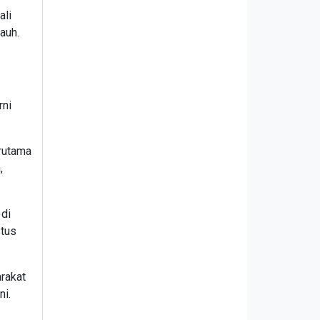
ali
auh.
rni
erutama
,
 di
stus
arakat
ni.