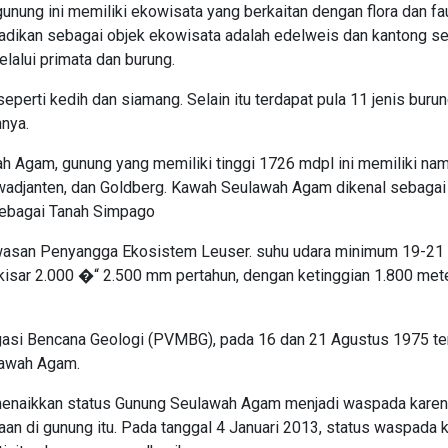
gunung ini memiliki ekowisata yang berkaitan dengan flora dan fa
jadikan sebagai objek ekowisata adalah edelweis dan kantong se
alui primata dan burung.
perti kedih dan siamang. Selain itu terdapat pula 11 jenis buru
nnya.
wah Agam, gunung yang memiliki tinggi 1726 mdpl ini memiliki n
awadjanten, dan Goldberg. Kawah Seulawah Agam dikenal sebaga
sebagai Tanah Simpago
asan Penyangga Ekosistem Leuser. suhu udara minimum 19-21
isar 2.000 �“ 2.500 mm pertahun, dengan ketinggian 1.800 mete
igasi Bencana Geologi (PVMBG), pada 16 dan 21 Agustus 1975 t
lawah Agam.
naikkan status Gunung Seulawah Agam menjadi waspada karena
aan di gunung itu. Pada tanggal 4 Januari 2013, status waspada 