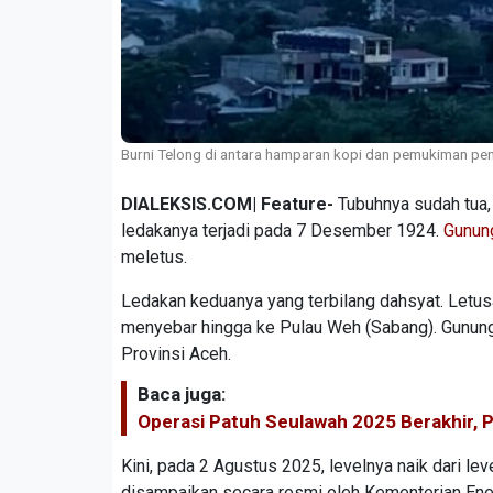
Burni Telong di antara hamparan kopi dan pemukiman pen
DIALEKSIS.COM| Feature-
Tubuhnya sudah tua, 
ledakanya terjadi pada 7 Desember 1924.
Gunun
meletus.
Ledakan keduanya yang terbilang dahsyat. Letus
menyebar hingga ke Pulau Weh (Sabang). Gunun
Provinsi Aceh.
Baca juga:
Operasi Patuh Seulawah 2025 Berakhir,
Kini, pada 2 Agustus 2025, levelnya naik dari lev
disampaikan secara resmi oleh Kementerian Ene