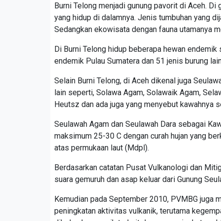
Burni Telong menjadi gunung pavorit di Aceh. Di 
yang hidup di dalamnya. Jenis tumbuhan yang di
Sedangkan ekowisata dengan fauna utamanya mel
Di Burni Telong hidup beberapa hewan endemik se
endemik Pulau Sumatera dan 51 jenis burung lai
Selain Burni Telong, di Aceh dikenal juga Seula
lain seperti, Solawa Agam, Solawaik Agam, Sel
Heutsz dan ada juga yang menyebut kawahnya 
Seulawah Agam dan Seulawah Dara sebagai Kaw
maksimum 25-30 C dengan curah hujan yang berk
atas permukaan laut (Mdpl).
Berdasarkan catatan Pusat Vulkanologi dan Mit
suara gemuruh dan asap keluar dari Gunung Seu
Kemudian pada September 2010, PVMBG juga me
peningkatan aktivitas vulkanik, terutama kegemp