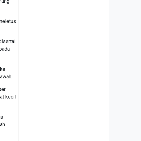
unung
 meletus
isertai
 pada
 ke
kawah.
ber
at kecil
ga
tah