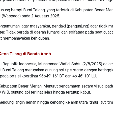
unung berapi Burni Telong, yang terletak di Kabupaten Bener Mer
l II (Waspada) pada 2 Agustus 2025.
engumuman, agar masyarakat, pendaki (pengunjung) agar tidak m
er. Tidak berada di daerah fumarol dan solfatara pada saat cuac
pat membahayakan kehidupan.
Kena Tilang di Banda Aceh
gi Republik Indonesia, Muhammad Wafid, Sabtu (2/8/2025) dala
 Burni Telong merupakan gunung api tipe starto dengan ketinggi
 pada posisi koordinat 96o49’ 16” BT dan 4o 46’ 10” LU.
 Kabupaten Bener Meriah. Menurut pengamatan secara visual pad
WIB, gunung api terlihat jelas hingga tertutup kabut.
ndung, angin lemah hingga kencang ke arah utara, timur laut, tim