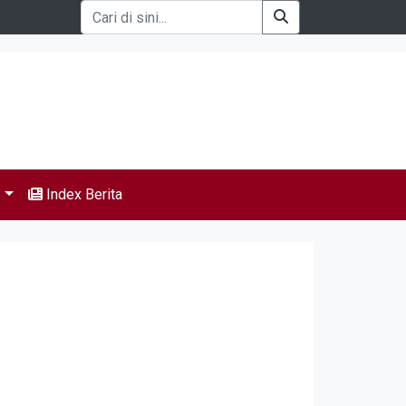
s
Index Berita