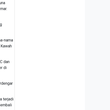
una
mar.
ng
ama-nama
i Kawah
 C dan
r di
erdengar
 terjadi
kembali