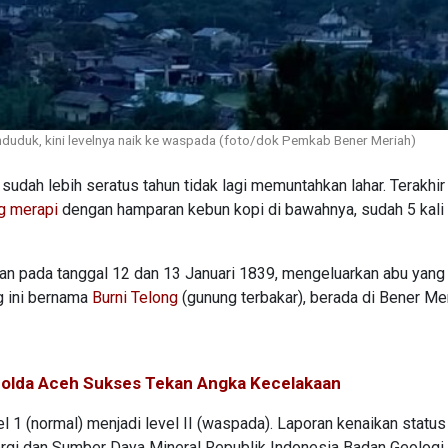
duduk, kini levelnya naik ke waspada (foto/dok Pemkab Bener Meriah)
sudah lebih seratus tahun tidak lagi memuntahkan lahar. Terakhir
g merapi
dengan hamparan kebun kopi di bawahnya, sudah 5 kali
an pada tanggal 12 dan 13 Januari 1839, mengeluarkan abu yang
g ini bernama
Burni Telong
(gunung terbakar), berada di Bener Mer
 Polda Aceh Sukses Tekan Angka Kecelakaan
el 1 (normal) menjadi level II (waspada). Laporan kenaikan status 
rgi dan Sumber Daya Mineral Republik Indonesia Badan Geologi.