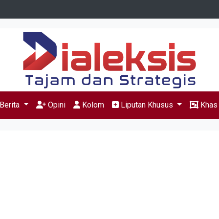
Berita
Opini
Kolom
Liputan Khusus
Kha