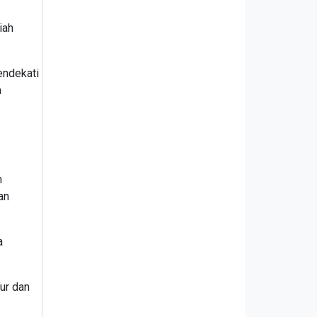
iah
endekati
a
m
an
a
ur dan