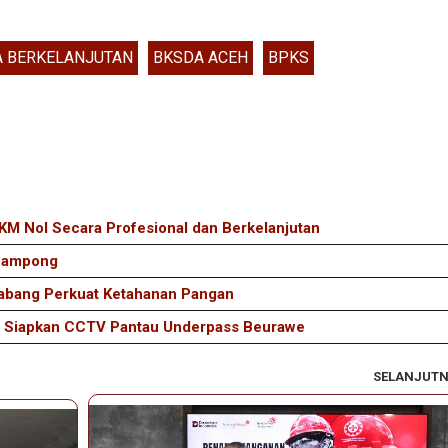
A BERKELANJUTAN
BKSDA ACEH
BPKS
 Nol Secara Profesional dan Berkelanjutan
 Gampong
abang Perkuat Ketahanan Pangan
 Siapkan CCTV Pantau Underpass Beurawe
SELANJUT