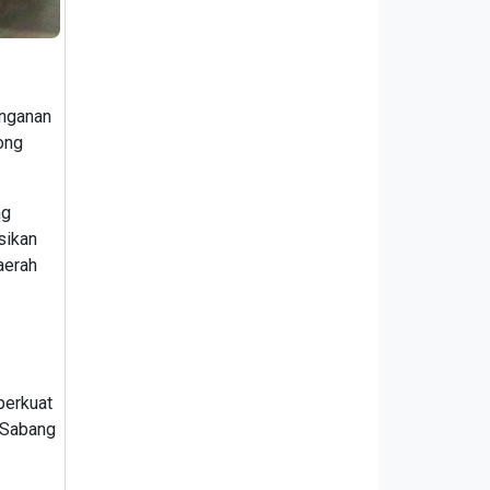
anganan
ong
ng
sikan
aerah
perkuat
 Sabang