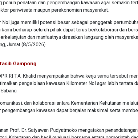
 penuh penataan dan pengembangan kawasan agar semakin tert
ktor pariwisata maupun perekonomian masyarakat.
er Nol juga memiliki potensi besar sebagai penggerak pertumbuh
 kami berharap seluruh pihak dapat terus berkolaborasi dan bersi
erkelanjutan dan manfaatnya dirasakan langsung oleh masyarakat
ang, Jumat (8/5/2026).
htasib Gampong
DPR RI T.A. Khalid menyampaikan bahwa kerja sama tersebut me
timalkan pengelolaan kawasan Kilometer Nol agar lebih tertata d
 Sabang.
omunikasi, dan kolaborasi antara Kementerian Kehutanan melalui
r pengembangan kawasan dapat berjalan maksimal serta membe
tanan Prof. Dr. Satyawan Pudyatmoko mengatakan penandatanga
nteri Kehutanan dan hasil evaluasi bersama antara pemerintah dae