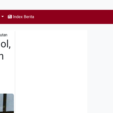
s
Index Berita
utan
ol,
n