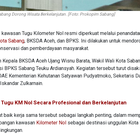
abang Dorong Wisata Berkelanjutan. [Foto: Prokopim Sabang]
n kawasan Tugu Kilometer Nol resmi diperkuat melalui penandat
ota Sabang
, BKSDA Aceh, dan BPKS. Ini dilakukan untuk mendor
onservasi dan pemberdayaan masyarakat.
h Kepala BKSDA Aceh Ujang Wisnu Barata, Wakil Wali Kota Saba
asi BPKS Sabang Teuku Ardiansyah. Kegiatan tersebut turut disak
 KSDAE Kementerian Kehutanan Satyawan Pudyatmoko, Seketaris D
skandar Zulkarnain.
ugu KM Nol Secara Profesional dan Berkelanjutan
t baik kerja sama tersebut sebagai langkah penting, dalam mem
mbangan kawasan
Kilometer Nol
sebagai destinasi unggulan Kota
lingkungan.