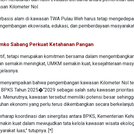
san Kilometer Nol.
basis alam di kawasan TWA Pulau Weh harus tetap mengedepa
, pengembangan ekowisata, edukasi, dan pemberdayaan masyarakat 
emko Sabang Perkuat Ketahanan Pangan
ratif, tetapi merupakan komitmen bersama dalam mengembangkan
awan semakin meningkat, UMKM semakin kuat, kesejahteraan masy
 jelasnya.
in menyampaikan bahwa pengembangan kawasan Kilometer Nol te
s BPKS Tahun 2025�“2029 sebagai salah satu kawasan prioritas
 Menurutnya, kawasan tersebut memiliki potensi besar sehingg
uhan ekonomi yang perlu terus dikembangkan secara berkelanjut
erharap koordinasi dan sinergitas antara BPKS, Kementerian Keh
akin kuat dalam mewujudkan tata kelola kawasan wisata ekolog
akat luas," tutupnya. [*]