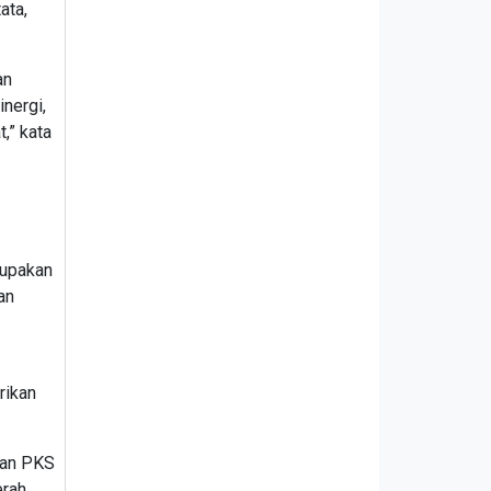
ata,
an
nergi,
,” kata
rupakan
an
rikan
nan PKS
rah,