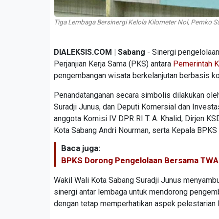
Tiga Lembaga Bersinergi Kelola Kilometer Nol, Pemko S
DIALEKSIS.COM | Sabang
- Sinergi pengelolaa
Perjanjian Kerja Sama (PKS) antara
Pemerintah K
pengembangan wisata berkelanjutan berbasis k
Penandatanganan secara simbolis dilakukan ole
Suradji Junus, dan Deputi Komersial dan Invest
anggota Komisi IV DPR RI T. A. Khalid, Dirjen
Kota Sabang Andri Nourman, serta Kepala BPKS I
Baca juga:
BPKS Dorong Pengelolaan Bersama TWA T
Wakil Wali Kota Sabang Suradji Junus menyambu
sinergi antar lembaga untuk mendorong penge
dengan tetap memperhatikan aspek pelestarian 