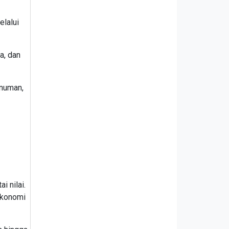
elalui
a, dan
inuman,
i nilai.
ekonomi