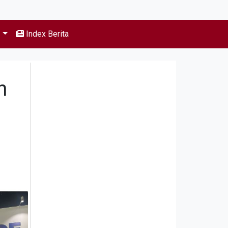
s
Index Berita
n