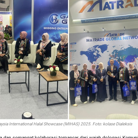
aysia International Halal Showcase (MIHAS) 2025. Foto: kolase Dialeksis
 dan semangat kolaborasi terpancar dari wajah delegasi Komun