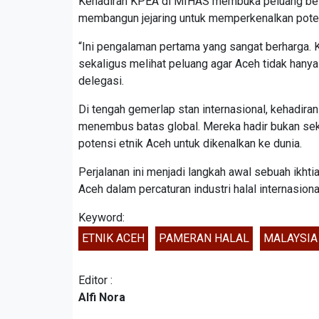
Kehadiran KPEA di MIHAS membuka peluang besar:
membangun jejaring untuk memperkenalkan potensi
“Ini pengalaman pertama yang sangat berharga. K
sekaligus melihat peluang agar Aceh tidak hanya
delegasi.
Di tengah gemerlap stan internasional, kehadira
menembus batas global. Mereka hadir bukan sekad
potensi etnik Aceh untuk dikenalkan ke dunia.
Perjalanan ini menjadi langkah awal sebuah ikh
Aceh dalam percaturan industri halal internasiona
Keyword:
ETNIK ACEH
PAMERAN HALAL
MALAYSIA
Editor :
Alfi Nora