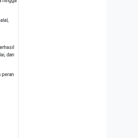
a hingga
lal,
erhasil
ai, dan
n peran