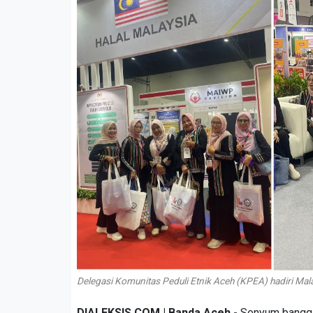
Delegasi Komunitas Peduli Etnik Aceh (KPEA) hadiri Mal
DIALEKSIS.COM | Banda Aceh -
Senyum bangga