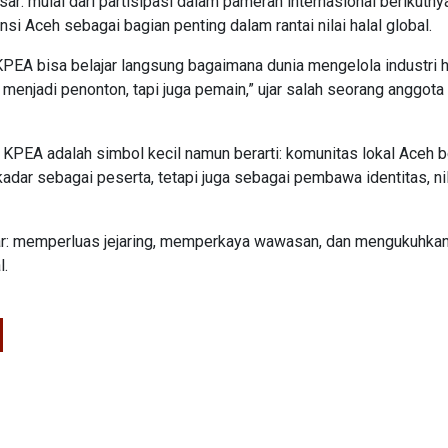
 mulai dari partisipasi dalam pameran internasional berikutny
 Aceh sebagai bagian penting dalam rantai nilai halal global.
PEA bisa belajar langsung bagaimana dunia mengelola industri ha
 menjadi penonton, tapi juga pemain,” ujar salah seorang anggota
n KPEA adalah simbol kecil namun berarti: komunitas lokal Aceh b
ar sebagai peserta, tetapi juga sebagai pembawa identitas, nil
tiar: memperluas jejaring, memperkaya wawasan, dan mengukuhka
l.