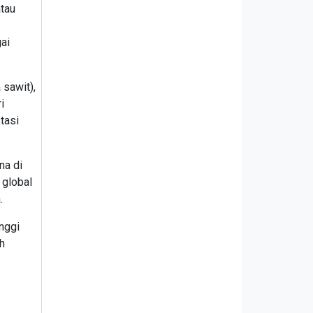
tau
ai
 sawit),
i
tasi
na di
 global
.
nggi
h