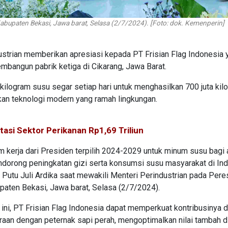
Kabupaten Bekasi, Jawa barat, Selasa (2/7/2024). [Foto: dok. Kemenperin]
ustrian memberikan apresiasi kepada PT Frisian Flag Indonesia 
embangun pabrik ketiga di Cikarang, Jawa Barat.
ilogram susu segar setiap hari untuk menghasilkan 700 juta kil
an teknologi modern yang ramah lingkungan.
asi Sektor Perikanan Rp1,69 Triliun
m kerja dari Presiden terpilih 2024-2029 untuk minum susu bagi
ndorong peningkatan gizi serta konsumsi susu masyarakat di Ind
, Putu Juli Ardika saat mewakili Menteri Perindustrian pada Per
upaten Bekasi, Jawa barat, Selasa (2/7/2024).
ru ini, PT Frisian Flag Indonesia dapat memperkuat kontribusinya 
raan dengan peternak sapi perah, mengoptimalkan nilai tambah d