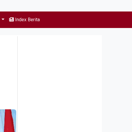
s
Index Berita