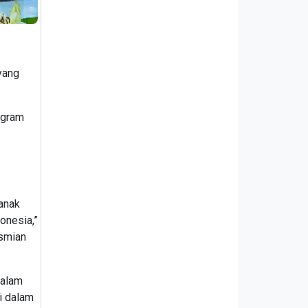
yang
ogram
 anak
onesia,”
esmian
dalam
i dalam