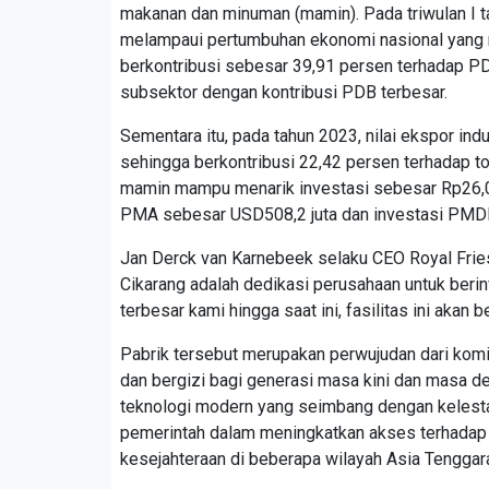
makanan dan minuman (mamin). Pada triwulan I 
melampaui pertumbuhan ekonomi nasional yang m
berkontribusi sebesar 39,91 persen terhadap P
subsektor dengan kontribusi PDB terbesar.
Sementara itu, pada tahun 2023, nilai ekspor i
sehingga berkontribusi 22,42 persen terhadap tota
mamin mampu menarik investasi sebesar Rp26,09 t
PMA sebesar USD508,2 juta dan investasi PMDN 
Jan Derck van Karnebeek selaku CEO Royal Frie
Cikarang adalah dedikasi perusahaan untuk berin
terbesar kami hingga saat ini, fasilitas ini akan
Pabrik tersebut merupakan perwujudan dari komi
dan bergizi bagi generasi masa kini dan masa d
teknologi modern yang seimbang dengan kelestar
pemerintah dalam meningkatkan akses terhadap 
kesejahteraan di beberapa wilayah Asia Tenggara,