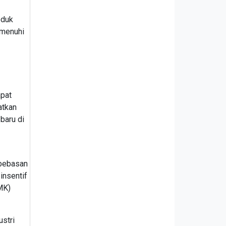
oduk
emenuhi
apat
atkan
baru di
mbebasan
insentif
MK)
ustri