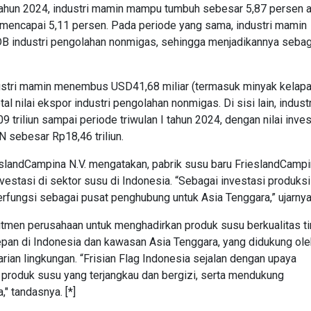
tahun 2024, industri mamin mampu tumbuh sebesar 5,87 persen a
encapai 5,11 persen. Pada periode yang sama, industri mamin
DB industri pengolahan nonmigas, sehingga menjadikannya sebag
ndustri mamin menembus USD41,68 miliar (termasuk minyak kelapa
l nilai ekspor industri pengolahan nonmigas. Di sisi lain, industr
riliun sampai periode triwulan I tahun 2024, dengan nilai inves
sebesar Rp18,46 triliun.
slandCampina N.V. mengatakan, pabrik susu baru FrieslandCampi
vestasi di sektor susu di Indonesia. “Sebagai investasi produksi
 berfungsi sebagai pusat penghubung untuk Asia Tenggara,” ujarnya
tmen perusahaan untuk menghadirkan produk susu berkualitas ti
epan di Indonesia dan kawasan Asia Tenggara, yang didukung ole
ian lingkungan. “Frisian Flag Indonesia sejalan dengan upaya
produk susu yang terjangkau dan bergizi, serta mendukung
" tandasnya. [*]