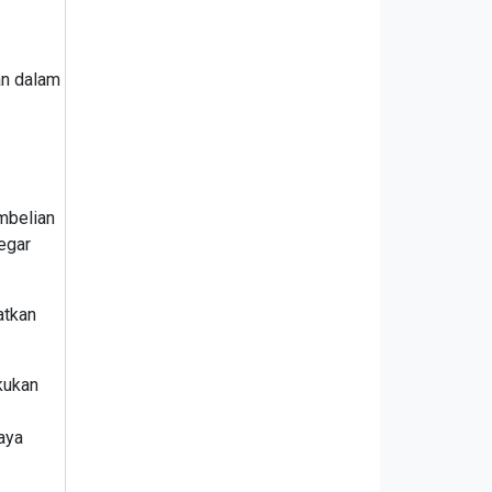
an dalam
mbelian
egar
atkan
kukan
aya