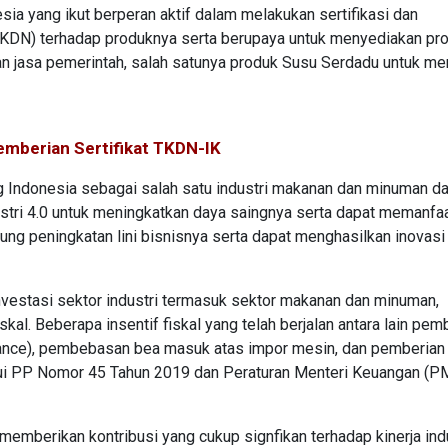
sia yang ikut berperan aktif dalam melakukan sertifikasi dan
TKDN) terhadap produknya serta berupaya untuk menyediakan pr
an jasa pemerintah, salah satunya produk Susu Serdadu untuk m
emberian Sertifikat TKDN-IK
g Indonesia sebagai salah satu industri makanan dan minuman d
stri 4.0 untuk meningkatkan daya saingnya serta dapat memanfa
ung peningkatan lini bisnisnya serta dapat menghasilkan inovasi 
estasi sektor industri termasuk sektor makanan dan minuman,
skal. Beberapa insentif fiskal yang telah berjalan antara lain pe
owance), pembebasan bea masuk atas impor mesin, dan pemberian 
ui PP Nomor 45 Tahun 2019 dan Peraturan Menteri Keuangan (P
emberikan kontribusi yang cukup signfikan terhadap kinerja ind