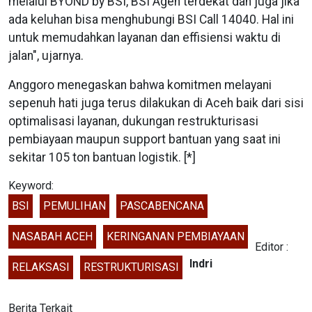
melalui BYOND by BSI, BSI Agen terdekat dan juga jika
ada keluhan bisa menghubungi BSI Call 14040. Hal ini
untuk memudahkan layanan dan effisiensi waktu di
jalan", ujarnya.
Anggoro menegaskan bahwa komitmen melayani
sepenuh hati juga terus dilakukan di Aceh baik dari sisi
optimalisasi layanan, dukungan restrukturisasi
pembiayaan maupun support bantuan yang saat ini
sekitar 105 ton bantuan logistik. [*]
Keyword:
BSI
PEMULIHAN
PASCABENCANA
NASABAH ACEH
KERINGANAN PEMBIAYAAN
Editor :
Indri
RELAKSASI
RESTRUKTURISASI
Berita Terkait