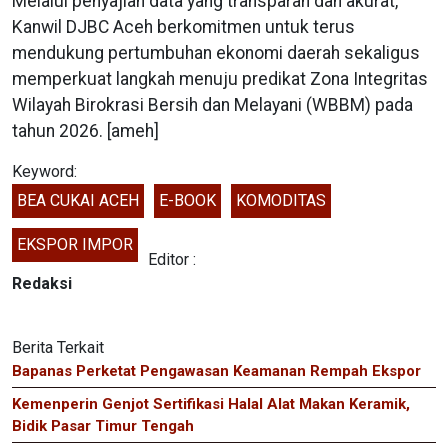
Melalui penyajian data yang transparan dan akurat,
Kanwil DJBC Aceh berkomitmen untuk terus
mendukung pertumbuhan ekonomi daerah sekaligus
memperkuat langkah menuju predikat Zona Integritas
Wilayah Birokrasi Bersih dan Melayani (WBBM) pada
tahun 2026. [ameh]
Keyword:
BEA CUKAI ACEH
E-BOOK
KOMODITAS
EKSPOR IMPOR
Editor :
Redaksi
Berita Terkait
Bapanas Perketat Pengawasan Keamanan Rempah Ekspor
Kemenperin Genjot Sertifikasi Halal Alat Makan Keramik,
Bidik Pasar Timur Tengah