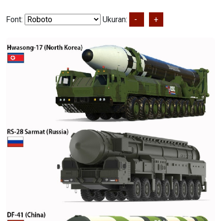
Font:
Ukuran:
-
+