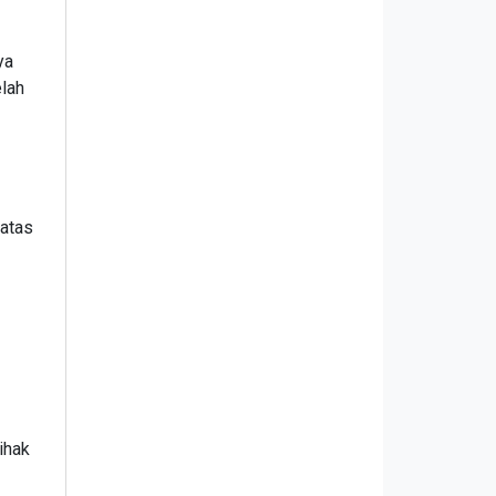
ya
elah
atas
ihak