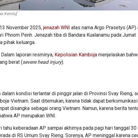
as Kemlu]
 13 November 2025,
jenazah WNI
atas nama Argo Prasetyo (AP) 
dari Phnom Penh. Jenazah tiba di Bandara Kualanamu pada Jumat
 pihak keluarga.
 Dalam laporan resminya,
Kepolisian Kamboja
menjelaskan bahw
ng berat (
severe head injury
).
lam kondisi terlantar di pinggir jalan di Provinsi Svay Rieng, s
oja-Vietnam. Saat ditemukan, karena tidak dapat berkomunikas
empat disangka sebagai orang Vietnam. Namun, karena berita ten
ui bahwa AP merupakan WNI.
 tahu keberadaan AP sampai akhirnya pada pagi hari tanggal 30
erada di RS Umum Svay Rieng. Sorenya, AP meninggal karena ce