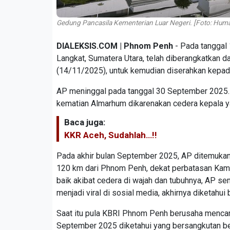
Gedung Pancasila Kementerian Luar Negeri. [Foto: Hum
DIALEKSIS.COM | Phnom Penh
- Pada tanggal
Langkat, Sumatera Utara, telah diberangkatkan 
(14/11/2025), untuk kemudian diserahkan kepada
AP meninggal pada tanggal 30 September 2025.
kematian Almarhum dikarenakan cedera kepala ya
Baca juga:
KKR Aceh, Sudahlah…!!
Pada akhir bulan September 2025, AP ditemukan da
120 km dari Phnom Penh, dekat perbatasan Kamb
baik akibat cedera di wajah dan tubuhnya, AP s
menjadi viral di sosial media, akhirnya diketah
Saat itu pula KBRI Phnom Penh berusaha mencari
September 2025 diketahui yang bersangkutan b