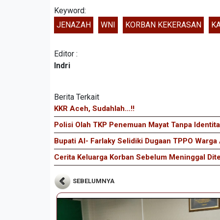
Keyword:
JENAZAH
WNI
KORBAN KEKERASAN
K
Editor :
Indri
Berita Terkait
KKR Aceh, Sudahlah…!!
Polisi Olah TKP Penemuan Mayat Tanpa Identitas
Bupati Al- Farlaky Selidiki Dugaan TPPO Warga
Cerita Keluarga Korban Sebelum Meninggal Di
SEBELUMNYA