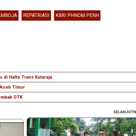
AMBOJA
REPATRIASI
KBRI PHNOM PENH
 di Halte Trans Kutaraja
 Aceh Timur
tembak OTK
SELANJUT