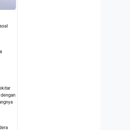
asal
a
ekitar
i dengan
tangnya
dera