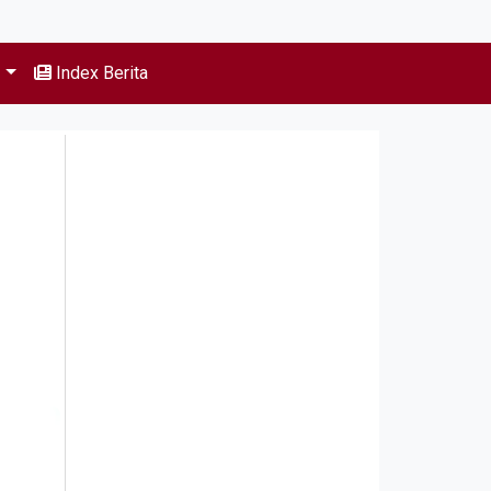
s
Index Berita