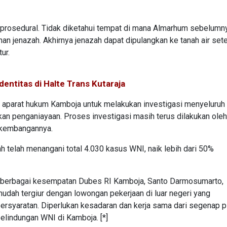
prosedural. Tidak diketahui tempat di mana Almarhum sebelumn
an jenazah. Akhirnya jenazah dapat dipulangkan ke tanah air set
ur.
entitas di Halte Trans Kutaraja
aparat hukum Kamboja untuk melakukan investigasi menyeluruh 
an penganiayaan. Proses investigasi masih terus dilakukan oleh
erkembangannya.
 telah menangani total 4.030 kasus WNI, naik lebih dari 50%
m berbagai kesempatan Dubes RI Kamboja, Santo Darmosumarto,
udah tergiur dengan lowongan pekerjaan di luar negeri yang
persyaratan. Diperlukan kesadaran dan kerja sama dari segenap p
lindungan WNI di Kamboja. [*]