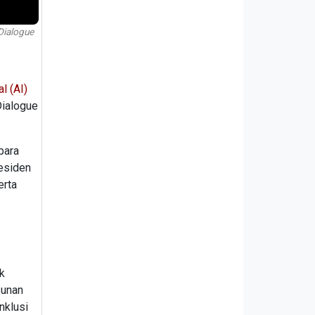
Dialogue
al (AI)
Dialogue
para
residen
erta
k
sunan
nklusi