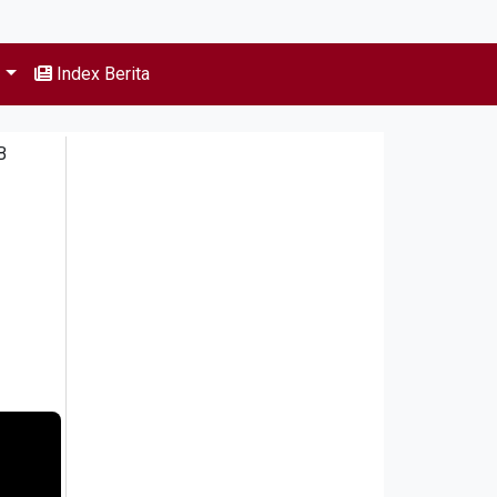
s
Index Berita
B