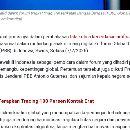
fid dalam forum tingkat tinggi Perserikatan Bangsa-Bangsa (PBB), Global 
 Kemkomdigi]
kuat posisinya dalam pembahasan
tata kelola kecerdasan artifisi
sional dalam melindungi anak di ruang digital ke forum Global 
(PBB) di Jenewa, Swiss, Selasa (7/7/2026).
mewakili Indonesia sebagai pembicara dalam forum yang dihadiri 
 pemangku kepentingan global. Pertemuan tersebut juga diikuti P
s Jenderal PBB Antonio Guterres, dan sejumlah kepala negara s
 Terapkan Tracing 100 Persen Kontak Erat
tukan koalisi global yang menempatkan kepentingan terbaik ana
tah juga mendorong harmonisasi regulasi lintas negara dan penyu
 risiko eksploitasi algoritma, tanpa menghambat inovasi maupun i