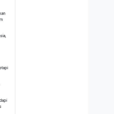
kan
am
sia,
etapi
a
dapi
s