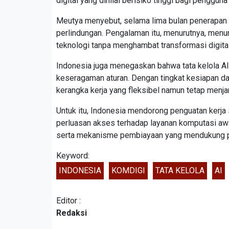
digital yang dinilai berisiko tinggi bagi penggun
Meutya menyebut, selama lima bulan penerapan k
perlindungan. Pengalaman itu, menurutnya, menun
teknologi tanpa menghambat transformasi digital
Indonesia juga menegaskan bahwa tata kelola AI 
keseragaman aturan. Dengan tingkat kesiapan d
kerangka kerja yang fleksibel namun tetap menja
Untuk itu, Indonesia mendorong penguatan kerja 
perluasan akses terhadap layanan komputasi aw
serta mekanisme pembiayaan yang mendukung pe
Keyword:
INDONESIA
KOMDIGI
TATA KELOLA
AI
Editor :
Redaksi