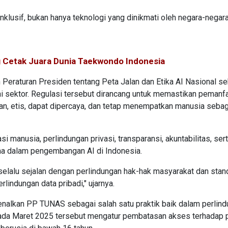
klusif, bukan hanya teknologi yang dinikmati oleh negara-negara
g Cetak Juara Dunia Taekwondo Indonesia
 Peraturan Presiden tentang Peta Jalan dan Etika AI Nasional s
 sektor. Regulasi tersebut dirancang untuk memastikan pemanfa
an, etis, dapat dipercaya, dan tetap menempatkan manusia sebag
manusia, perlindungan privasi, transparansi, akuntabilitas, ser
ma dalam pengembangan AI di Indonesia.
elalu sejalan dengan perlindungan hak-hak masyarakat dan stan
lindungan data pribadi," ujarnya.
nalkan PP TUNAS sebagai salah satu praktik baik dalam perlin
n pada Maret 2025 tersebut mengatur pembatasan akses terhadap 