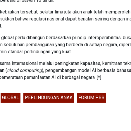
a berusia di bawah 16 tahun.
ebijakan tersebut, sekitar lima juta akun anak telah memperoleh
jukkan bahwa regulasi nasional dapat berjalan seiring dengan in
.
global perlu dibangun berdasarkan prinsip interoperabilitas, buk
an kebutuhan pembangunan yang berbeda di setiap negara, diper
min standar perlindungan yang kuat.
sama internasional melalui peningkatan kapasitas, kemitraan tekn
an (
cloud computing
), pengembangan model AI berbasis bahasa 
merataan pemanfaatan AI di berbagai negara. [*]
GLOBAL
PERLINDUNGAN ANAK
FORUM PBB