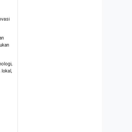
ovasi
an
lukan
ologi,
lokal,