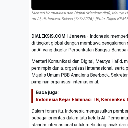
Menteri Komunikasi dan Digital (Menkomdigi), Meutya Ha
on AI, di Jenewa, Selasa (7/7/2026). [Foto: Ditjen KPM
DIALEKSIS.COM | Jenewa
- Indonesia memper
di tingkat global dengan membawa pengalaman na
on AI yang digelar Perserikatan Bangsa-Bangsa 
Menteri Komunikasi dan Digital, Meutya Hafid, 
pemimpin dunia, organisasi internasional, serta
Majelis Umum PBB Annalena Baerbock, Sekretari
pimpinan organisasi internasional.
Baca juga:
Indonesia Kejar Eliminasi TB, Kemenkes
Dalam forum itu, Indonesia mengusulkan pemben
sebagai prioritas dalam tata kelola AI. Pemerin
standar internasional untuk melindungi anak dari