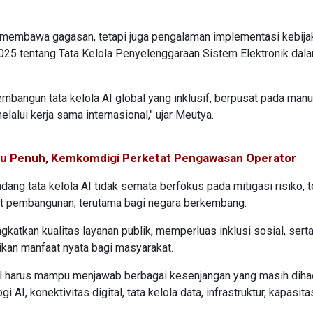
 membawa gagasan, tetapi juga pengalaman implementasi kebija
025 tentang Tata Kelola Penyelenggaraan Sistem Elektronik dal
mbangun tata kelola AI global yang inklusif, berpusat pada manu
alui kerja sama internasional," ujar Meutya.
aku Penuh, Kemkomdigi Perketat Pengawasan Operator
g tata kelola AI tidak semata berfokus pada mitigasi risiko, t
t pembangunan, terutama bagi negara berkembang.
ngkatkan kualitas layanan publik, memperluas inklusi sosial, sert
kan manfaat nyata bagi masyarakat.
lobal harus mampu menjawab berbagai kesenjangan yang masih diha
 AI, konektivitas digital, tata kelola data, infrastruktur, kapasita