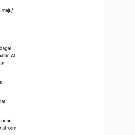
 maju,"
ebagai
atan AI
ai
ta
dar
dungan
platform